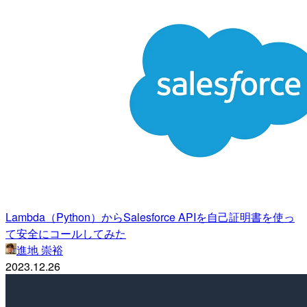
Lambda（Python）からSalesforce APIを自己証明書を使っ
て安全にコールしてみた
進地 崇裕
2023.12.26