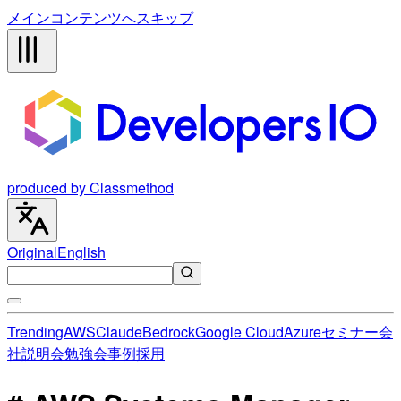
メインコンテンツへスキップ
produced by Classmethod
Original
English
Trending
AWS
Claude
Bedrock
Google Cloud
Azure
セミナー
会
社説明会
勉強会
事例
採用