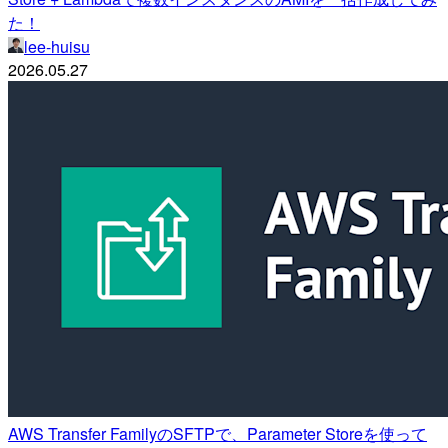
た！
lee-huisu
2026.05.27
AWS Transfer FamilyのSFTPで、Parameter Storeを使って