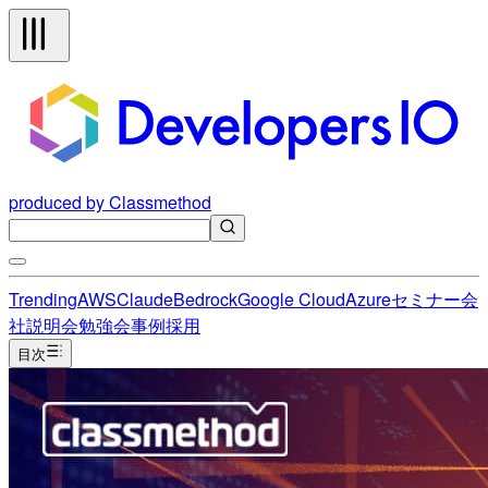
produced by Classmethod
Trending
AWS
Claude
Bedrock
Google Cloud
Azure
セミナー
会
社説明会
勉強会
事例
採用
目次