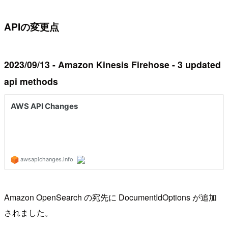
APIの変更点
2023/09/13 - Amazon Kinesis Firehose - 3 updated
api methods
Amazon OpenSearch の宛先に DocumentIdOptions が追加
されました。