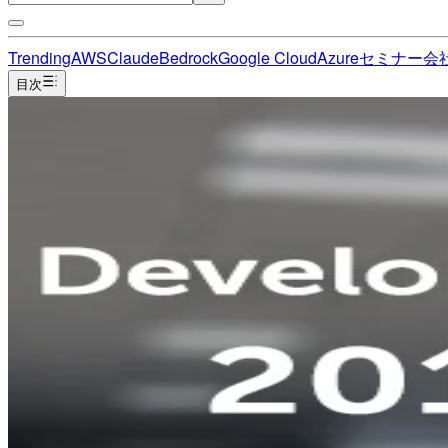
Trending
AWS
Claude
Bedrock
Google Cloud
Azure
セミナー
会
目次