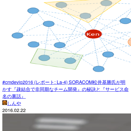
#cmdevio2016 (レポート: La-4) SORACOM松井基勝氏が明
かす『疎結合で非同期なチーム開発』の秘訣と『サービス命
名の裏話』
しんや
2016.02.22