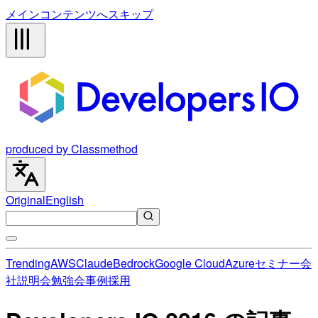
メインコンテンツへスキップ
produced by Classmethod
Original
English
Trending
AWS
Claude
Bedrock
Google Cloud
Azure
セミナー
会
社説明会
勉強会
事例
採用