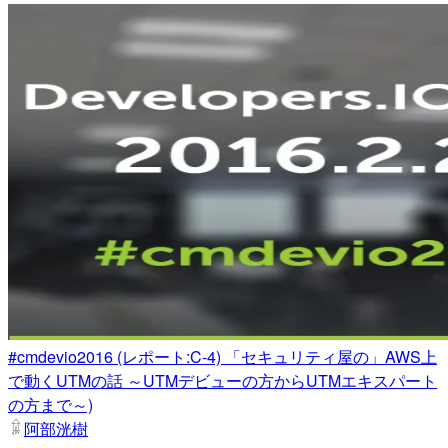
#cmdevio2016 (レポート:C-4) 「セキュリティ屋の」AWS上
で動くUTMの話 ～UTMデビューの方からUTMエキスパート
の方まで～)
阿部洸樹