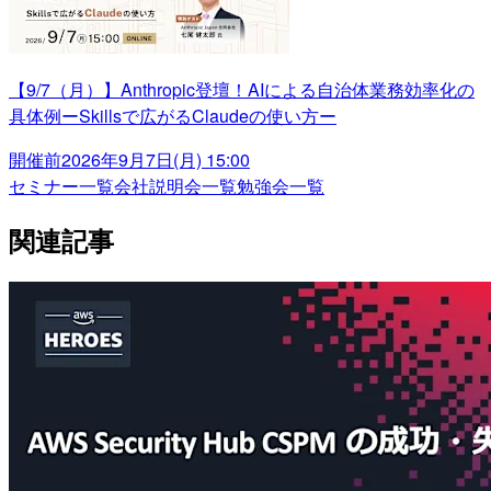
【9/7（月）】Anthropic登壇！AIによる自治体業務効率化の
具体例ーSkillsで広がるClaudeの使い方ー
開催前
2026年9月7日(月) 15:00
セミナー一覧
会社説明会一覧
勉強会一覧
関連記事