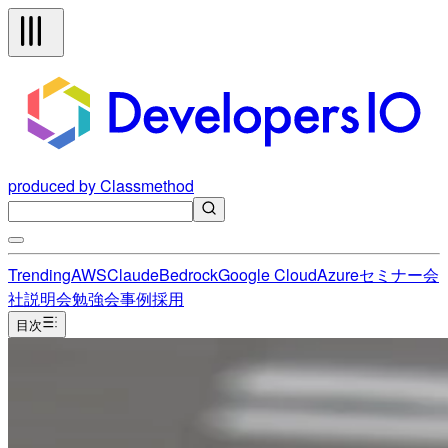
produced by Classmethod
Trending
AWS
Claude
Bedrock
Google Cloud
Azure
セミナー
会
社説明会
勉強会
事例
採用
目次