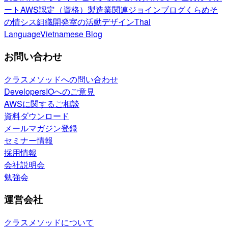
ート
AWS認定（資格）
製造業関連
ジョインブログ
くらめそ
の情シス
組織開発室の活動
デザイン
Thai
Language
Vietnamese Blog
お問い合わせ
クラスメソッドへの問い合わせ
DevelopersIOへのご意見
AWSに関するご相談
資料ダウンロード
メールマガジン登録
セミナー情報
採用情報
会社説明会
勉強会
運営会社
クラスメソッドについて