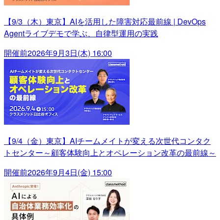
【9/3（木）東京】AIを活用した障害対応最前線 | DevOps
Agentライブデモで学ぶ、自律型運用の実践
開催前
2026年9月3日(木) 16:00
【9/4（金）東京】AIチームメイトが変える次世代コンタク
トセンター～顧客体験向上とオペレーション改革の最前線～
開催前
2026年9月4日(金) 15:00