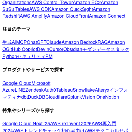
Organizations
AWS Control Tower
Amazon EC2
Amazon
S3
S3 Tables
AWS CDK
Amazon QuickSight
Amazon
Redshift
AWS Amplify
Amazon CloudFront
Amazon Connect
注目のテーマ
生成AI
MCP
ChatGPT
Claude
Amazon Bedrock
RAG
Amazon
Q
GitHub Copilot
Devin
Cursor
Obsidian
モダンデータスタック
Python
セキュリティ
PM
プロダクトやサービスで探す
Google Cloud
Microsoft
Azure
LINE
Zendesk
Auth0
Tableau
Snowflake
Alteryx
インフォ
マティカ
dbt
DuckDB
Cloudflare
Splunk
Vision One
Notion
特集やシリーズから探す
Google Cloud Next ’25
AWS re:Invent 2025
AWS再入門
2024
AWSトレンドチェック
初心者向け
AWSテクニカルサポ