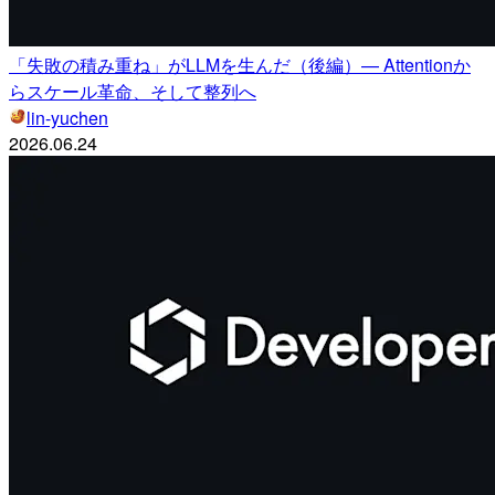
「失敗の積み重ね」がLLMを生んだ（後編）— Attentionか
らスケール革命、そして整列へ
lin-yuchen
2026.06.24