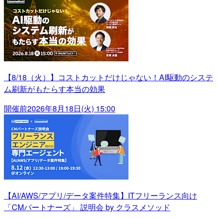
【8/18（火）】コストカットだけじゃない！AI駆動のシステ
ム刷新がもたらす本当の効果
開催前
2026年8月18日(火) 15:00
【AI/AWS/アプリ/データ案件特集】ITフリーランス向け
「CMパートナーズ」 説明会 by クラスメソッド