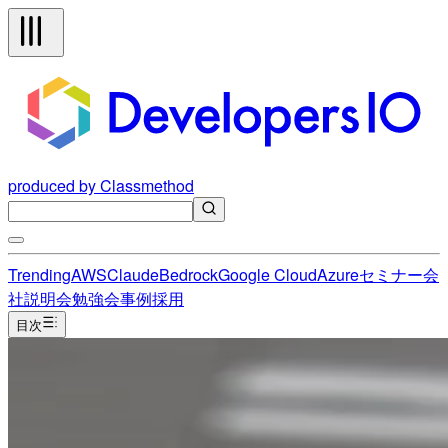
produced by Classmethod
Trending
AWS
Claude
Bedrock
Google Cloud
Azure
セミナー
会
社説明会
勉強会
事例
採用
目次