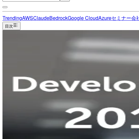
Trending
AWS
Claude
Bedrock
Google Cloud
Azure
セミナー
会
目次