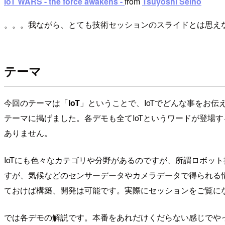
IoT WARS - the force awakens -
from
Tsuyoshi Seino
。。。我ながら、とても技術セッションのスライドとは思え
テーマ
今回のテーマは「
IoT
」ということで、IoTでどんな事をお伝
テーマに掲げました。各デモも全てIoTというワードが登場
ありません。
IoTにも色々なカテゴリや分野があるのですが、所謂ロボッ
すが、気候などのセンサーデータやカメラデータで得られる情報を
ておけば構築、開発は可能です。実際にセッションをご覧に
では各デモの解説です。本番をあれだけくだらない感じでや