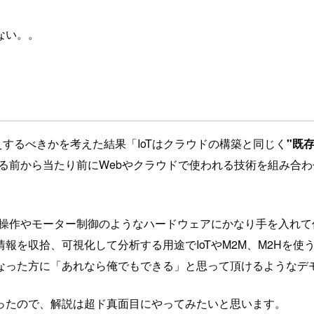
ない。。
えするべきかを考えた結果「IoTはクラウドの構築と同じく
"既
する前から当たり前にWebやクラウドで使われる技術を組み合
ト操作やモーター制御のようなハードウェアにかなり手を入れ
収拾、可視化して分析する用途でIoTやM2M、M2Hを使う場合は
なった方に「あれなら俺でもできる」と思って頂けるようなデ
ったので、解説は超ド真面目にやってみたいと思います。