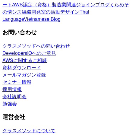
ート
AWS認定（資格）
製造業関連
ジョインブログ
くらめそ
の情シス
組織開発室の活動
デザイン
Thai
Language
Vietnamese Blog
お問い合わせ
クラスメソッドへの問い合わせ
DevelopersIOへのご意見
AWSに関するご相談
資料ダウンロード
メールマガジン登録
セミナー情報
採用情報
会社説明会
勉強会
運営会社
クラスメソッドについて