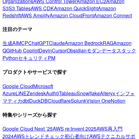
Organizations
AWS Control Tower
Amazon EC2
Amazon
S3
S3 Tables
AWS CDK
Amazon QuickSight
Amazon
Redshift
AWS Amplify
Amazon CloudFront
Amazon Connect
注目のテーマ
生成AI
MCP
ChatGPT
Claude
Amazon Bedrock
RAG
Amazon
Q
GitHub Copilot
Devin
Cursor
Obsidian
モダンデータスタック
Python
セキュリティ
PM
プロダクトやサービスで探す
Google Cloud
Microsoft
Azure
LINE
Zendesk
Auth0
Tableau
Snowflake
Alteryx
インフォ
マティカ
dbt
DuckDB
Cloudflare
Splunk
Vision One
Notion
特集やシリーズから探す
Google Cloud Next ’25
AWS re:Invent 2025
AWS再入門
2024
AWSトレンドチェック
初心者向け
AWSテクニカルサポ