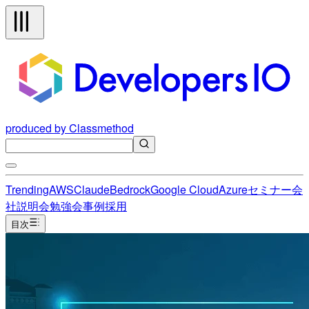
produced by Classmethod
Trending
AWS
Claude
Bedrock
Google Cloud
Azure
セミナー
会
社説明会
勉強会
事例
採用
目次