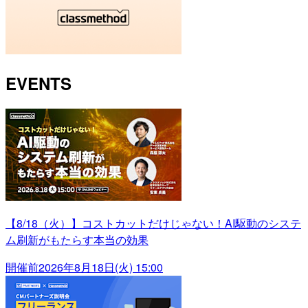
EVENTS
【8/18（火）】コストカットだけじゃない！AI駆動のシステ
ム刷新がもたらす本当の効果
開催前
2026年8月18日(火) 15:00