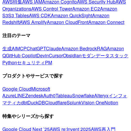
AWS特集
AWS IAM
Amazon Cognito
AWS Security Hub
AWS
Organizations
AWS Control Tower
Amazon EC2
Amazon
S3
S3 Tables
AWS CDK
Amazon QuickSight
Amazon
Redshift
AWS Amplify
Amazon CloudFront
Amazon Connect
注目のテーマ
生成AI
MCP
ChatGPT
Claude
Amazon Bedrock
RAG
Amazon
Q
GitHub Copilot
Devin
Cursor
Obsidian
モダンデータスタック
Python
セキュリティ
PM
プロダクトやサービスで探す
Google Cloud
Microsoft
Azure
LINE
Zendesk
Auth0
Tableau
Snowflake
Alteryx
インフォ
マティカ
dbt
DuckDB
Cloudflare
Splunk
Vision One
Notion
特集やシリーズから探す
Google Cloud Next ’25
AWS re:Invent 2025
AWS再入門