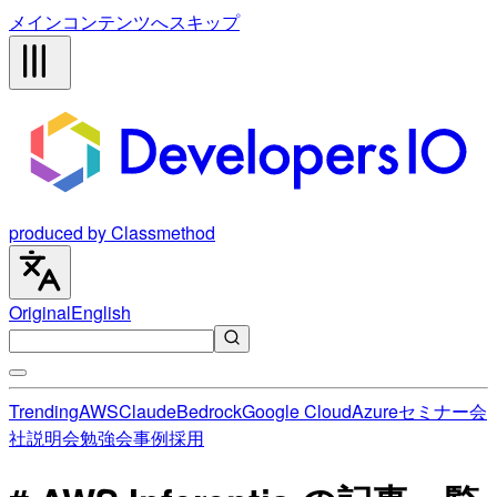
メインコンテンツへスキップ
produced by Classmethod
Original
English
Trending
AWS
Claude
Bedrock
Google Cloud
Azure
セミナー
会
社説明会
勉強会
事例
採用