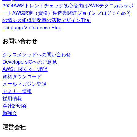
2024
AWSトレンドチェック
初心者向け
AWSテクニカルサポ
ート
AWS認定（資格）
製造業関連
ジョインブログ
くらめそ
の情シス
組織開発室の活動
デザイン
Thai
Language
Vietnamese Blog
お問い合わせ
クラスメソッドへの問い合わせ
DevelopersIOへのご意見
AWSに関するご相談
資料ダウンロード
メールマガジン登録
セミナー情報
採用情報
会社説明会
勉強会
運営会社