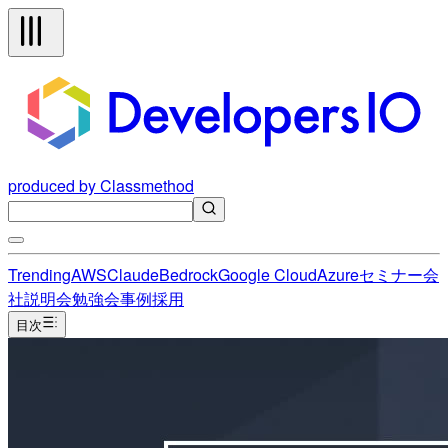
produced by Classmethod
Trending
AWS
Claude
Bedrock
Google Cloud
Azure
セミナー
会
社説明会
勉強会
事例
採用
目次