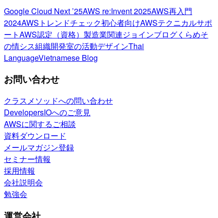
Google Cloud Next ’25
AWS re:Invent 2025
AWS再入門
2024
AWSトレンドチェック
初心者向け
AWSテクニカルサポ
ート
AWS認定（資格）
製造業関連
ジョインブログ
くらめそ
の情シス
組織開発室の活動
デザイン
Thai
Language
Vietnamese Blog
お問い合わせ
クラスメソッドへの問い合わせ
DevelopersIOへのご意見
AWSに関するご相談
資料ダウンロード
メールマガジン登録
セミナー情報
採用情報
会社説明会
勉強会
運営会社