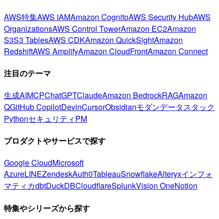
AWS特集
AWS IAM
Amazon Cognito
AWS Security Hub
AWS
Organizations
AWS Control Tower
Amazon EC2
Amazon
S3
S3 Tables
AWS CDK
Amazon QuickSight
Amazon
Redshift
AWS Amplify
Amazon CloudFront
Amazon Connect
注目のテーマ
生成AI
MCP
ChatGPT
Claude
Amazon Bedrock
RAG
Amazon
Q
GitHub Copilot
Devin
Cursor
Obsidian
モダンデータスタック
Python
セキュリティ
PM
プロダクトやサービスで探す
Google Cloud
Microsoft
Azure
LINE
Zendesk
Auth0
Tableau
Snowflake
Alteryx
インフォ
マティカ
dbt
DuckDB
Cloudflare
Splunk
Vision One
Notion
特集やシリーズから探す