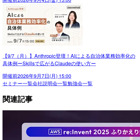
【9/7（月）】Anthropic登壇！AIによる自治体業務効率化の
具体例ーSkillsで広がるClaudeの使い方ー
開催前
2026年9月7日(月) 15:00
セミナー一覧
会社説明会一覧
勉強会一覧
関連記事