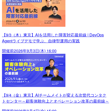
【9/3（木）東京】AIを活用した障害対応最前線 | DevOps
Agentライブデモで学ぶ、自律型運用の実践
開催前
2026年9月3日(木) 16:00
【9/4（金）東京】AIチームメイトが変える次世代コンタク
トセンター～顧客体験向上とオペレーション改革の最前線～
開催前
2026年9月4日(金) 15:00