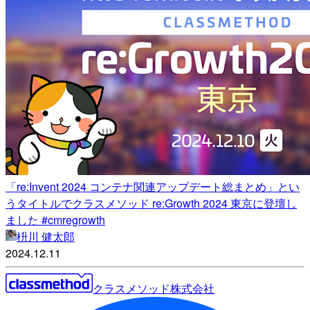
「re:Invent 2024 コンテナ関連アップデート総まとめ」とい
うタイトルでクラスメソッド re:Growth 2024 東京に登壇し
ました #cmregrowth
枡川 健太郎
2024.12.11
クラスメソッド株式会社