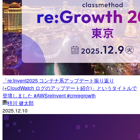
「re:Invent2025 コンテナ系アップデート振り返り
(+CloudWatch ログのアップデート紹介)」というタイトルで
登壇しました #AWSreInvent #cmregrowth
枡川 健太郎
2025.12.10