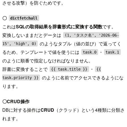
させる攻撃）を防ぐためです。
〇
dictfetchall
これは
SQLの取得結果を辞書形式に変換する関数
です。
変換しないままだとデータは
(1, 'タスク名', '2026-06-
のようなタプル（値の並び）で返ってく
15', 'high', 0)
るため、テンプレートで値を使うには
・
task.0
task.1
のように順番で指定しなければなりません。
辞書に変換することで
・
{{ task.title }}
{{
のように名前でアクセスできるようにな
task.priority }}
ります。
〇CRUD操作
DBに対する操作は
CRUD
（クラッド）という4種類に分類さ
れます。