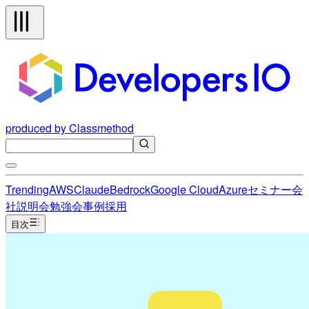
produced by Classmethod
Trending
AWS
Claude
Bedrock
Google Cloud
Azure
セミナー
会
社説明会
勉強会
事例
採用
目次