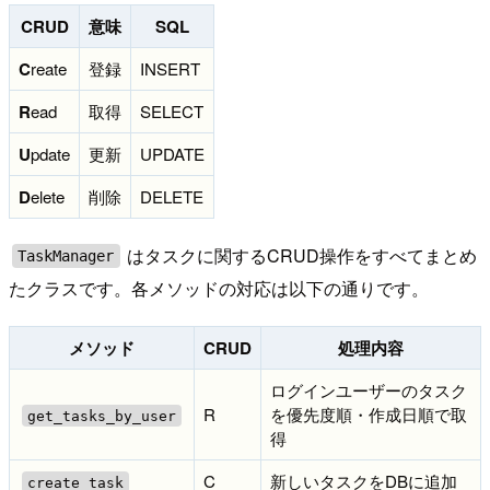
CRUD
意味
SQL
C
reate
登録
INSERT
R
ead
取得
SELECT
U
pdate
更新
UPDATE
D
elete
削除
DELETE
はタスクに関するCRUD操作をすべてまとめ
TaskManager
たクラスです。各メソッドの対応は以下の通りです。
メソッド
CRUD
処理内容
ログインユーザーのタスク
R
を優先度順・作成日順で取
get_tasks_by_user
得
C
新しいタスクをDBに追加
create_task