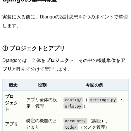
実装に入る前に、Djangoの設計思想を2つのポイントで整理
します。
① プロジェクトとアプリ
Djangoでは、全体を
プロジェクト
、その中の機能単位を
ア
プリ
と呼んで分けて管理します。
概念
役割
今回の例
プロ
アプリ全体の設
（
・
config/
settings.py
ジェク
定・管理
）
urls.py
ト
特定の機能のま
（認証）、
accounts/
アプリ
とまり
（タスク管理）
todo/