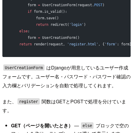
        form 
=
 UserCreationForm(request.
POST
)
        if
 form.is_valid():
            form.save()
            return
 redirect(
'login'
)
    else
:
        form 
=
 UserCreationForm()
    return
 render(request, 
'register.html'
, {
'form'
: form}
はDjangoが用意しているユーザー作成
UserCreationForm
フォームです。ユーザー名・パスワード・パスワード確認の
入力欄とバリデーションを自動で処理してくれます。
また、
関数はGETとPOSTで処理を分けていま
register
す。
GET（ページを開いたとき）
—
ブロックで空の
else