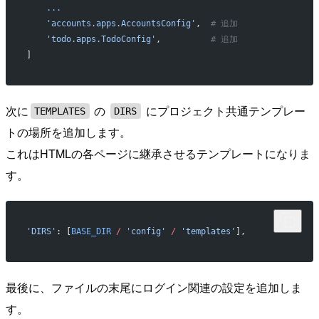
    ...
    'accounts.apps.AccountsConfig'
,  
# 追加
    'todo.apps.TodoConfig'
,          
# 追加
]
次に
の
にプロジェクト共通テンプレー
TEMPLATES
DIRS
トの場所を追加します。
これはHTMLの各ページに継承させるテンプレートになりま
す。
'DIRS'
: [
BASE_DIR
 /
 'config'
 /
 'templates'
],
最後に、ファイルの末尾にログイン関連の設定を追加しま
す。