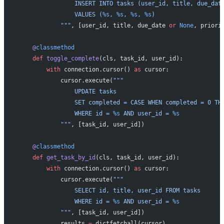
                INSERT INTO tasks (user_id, title, due_dat
                VALUES (
%s
, 
%s
, 
%s
, 
%s
)
            """
, [user_id, title, due_date 
or
 None
, priori
    @
classmethod
    def
 toggle_complete
(cls, task_id, user_id):
        with
 connection.cursor() 
as
 cursor:
            cursor.execute(
"""
                UPDATE tasks
                SET completed = CASE WHEN completed = 0 TH
                WHERE id = 
%s
 AND user_id = 
%s
            """
, [task_id, user_id])
    @
classmethod
    def
 get_task_by_id
(cls, task_id, user_id):
        with
 connection.cursor() 
as
 cursor:
            cursor.execute(
"""
                SELECT id, title, user_id FROM tasks
                WHERE id = 
%s
 AND user_id = 
%s
            """
, [task_id, user_id])
            results 
=
 dictfetchall(cursor)