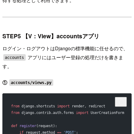
得する処理として利用できます。
STEP5 【V：View】accountsアプリ
ログイン・ログアウトはDjangoの標準機能に任せるので、
アプリにはユーザー登録の処理だけを書きま
accounts
す。
①
accounts/views.py
from
 django.shortcuts 
import
 render, redirect
from
 django.contrib.auth.forms 
import
 UserCreationForm
def
 register
(request):
    if
 request.method 
==
 'POST'
: