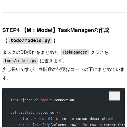
STEP4 【M：Model】TaskManagerの作成
（
）
todo/models.py
タスクのDB操作をまとめた
クラスを、
TaskManager
に書きます。
todo/models.py
少し長いですが、各関数の説明はコードの下にまとめていま
す。
from
 django.db 
import
 connection
def
 dictfetchall
(cursor):
    columns 
=
 [col[
0
] 
for
 col 
in
 cursor.description]
    return
 [
dict
(
zip
(columns, row)) 
for
 row 
in
 cursor.fetc