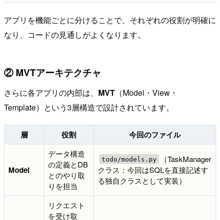
アプリを機能ごとに分けることで、それぞれの役割が明確に
なり、コードの見通しがよくなります。
② MVTアーキテクチャ
さらに各アプリの内部は、
MVT
（Model・View・
Template）という3層構造で設計されています。
層
役割
今回のファイル
データ構造
（TaskManager
todo/models.py
の定義とDB
Model
クラス：今回はSQLを直接記述す
とのやり取
る独自クラスとして実装）
りを担当
リクエスト
を受け取