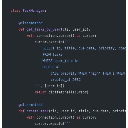
class
 TaskManager
:
    @
classmethod
    def
 get_tasks_by_user
(cls, user_id):
        with
 connection.cursor() 
as
 cursor:
            cursor.execute(
"""
                SELECT id, title, due_date, priority, comp
                FROM tasks
                WHERE user_id = 
%s
                ORDER BY
                    CASE priority WHEN 'high' THEN 1 WHEN 
                    created_at DESC
            """
, [user_id])
            return
 dictfetchall(cursor)
    @
classmethod
    def
 create_task
(cls, user_id, title, due_date, priorit
        with
 connection.cursor() 
as
 cursor:
            cursor.execute(
"""