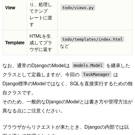
り、処理し
View
todo/views.py
てテンプ
レートに渡
す
HTMLを生
todo/templates/index.html
Template
成してブラ
など
ウザに返す
なお、通常のDjangoのModelは
を継承した
models.Model
クラスとして定義しますが、今回の
は
TaskManager
Django標準のModelではなく、SQLを直接実行するための独
自クラスです。
そのため、一般的なDjangoのModelとは書き方や管理方法が
異なる点にご注意ください。
ブラウザからリクエストが来たとき、Djangoの内部では以