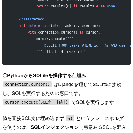
            return
 results[
0
] 
if
 results 
else
 None
    @
classmethod
    def
 delete_task
(cls, task_id, user_id):
        with
 connection.cursor() 
as
 cursor:
            cursor.execute(
"""
                DELETE FROM tasks WHERE id = 
%s
 AND user_i
            """
, [task_id, user_id])
〇PythonからSQLiteを操作する仕組み
はDjangoを通じてSQLiteに接続
connection.cursor()
し、SQLを実行するための窓口です。
でSQLを実行します。
cursor.execute(SQL文, [値])
値を直接SQL文に埋め込まず
というプレースホルダー
%s
を使うのは、
SQLインジェクション
（悪意あるSQLを混入