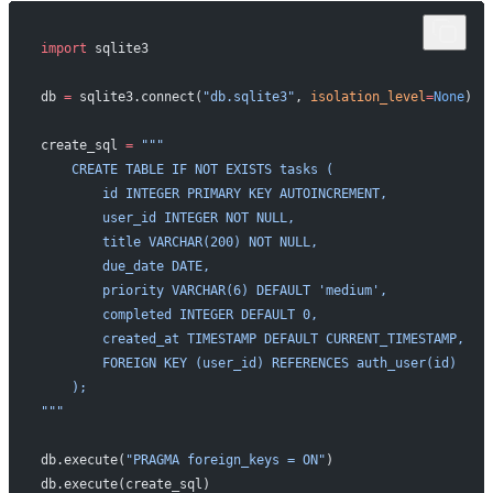
import
 sqlite3
db 
=
 sqlite3.connect(
"db.sqlite3"
, 
isolation_level
=
None
) 
create_sql 
=
 """
    CREATE TABLE IF NOT EXISTS tasks (
        id INTEGER PRIMARY KEY AUTOINCREMENT,
        user_id INTEGER NOT NULL,
        title VARCHAR(200) NOT NULL,
        due_date DATE,
        priority VARCHAR(6) DEFAULT 'medium',
        completed INTEGER DEFAULT 0,
        created_at TIMESTAMP DEFAULT CURRENT_TIMESTAMP,
        FOREIGN KEY (user_id) REFERENCES auth_user(id)
    );
"""
db.execute(
"PRAGMA foreign_keys = ON"
) 
db.execute(create_sql)