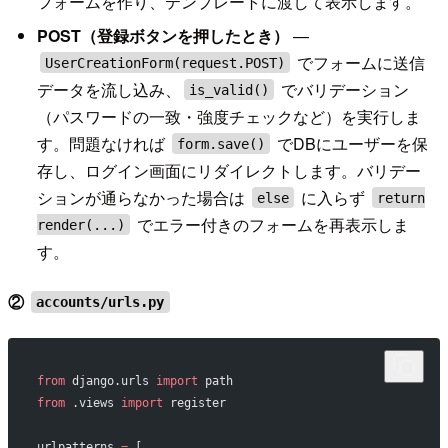
フォームを作り、テンプレートに渡して表示します。
POST（登録ボタンを押したとき）
—
でフォームに送信
UserCreationForm(request.POST)
データを流し込み、
でバリデーション
is_valid()
（パスワードの一致・強度チェックなど）を実行しま
す。問題なければ
でDBにユーザーを保
form.save()
存し、ログイン画面にリダイレクトします。バリデー
ションが通らなかった場合は
に入らず
else
return
でエラー付きのフォームを再表示しま
render(...)
す。
②
accounts/urls.py
from
 django.urls 
import
 path
from
 .views 
import
 register
urlpatterns 
=
 [