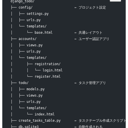
django_todo/
├── config/                     ← プロジェクト設定
│   ├── settings.py
│   ├── urls.py
│   └── templates/
│       └── base.html           ← 共通レイアウト
├── accounts/                   ← ユーザー認証アプリ
│   ├── views.py
│   ├── urls.py
│   └── templates/
│       ├── registration/
│       │   └── login.html
│       └── register.html
├── todo/                       ← タスク管理アプリ
│   ├── models.py
│   ├── views.py
│   ├── urls.py
│   └── templates/
│       └── index.html
├── create_tasks_table.py       ← タスクテーブル作成スクリプト
├── db.sqlite3                  ← 自動生成される