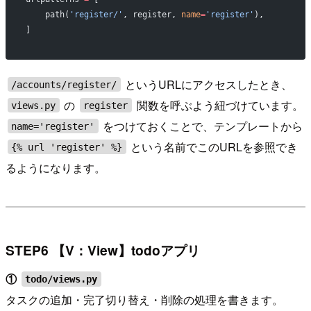
    path(
'register/'
, register, 
name
=
'register'
),
]
というURLにアクセスしたとき、
/accounts/register/
の
関数を呼ぶよう紐づけています。
views.py
register
をつけておくことで、テンプレートから
name='register'
という名前でこのURLを参照でき
{% url 'register' %}
るようになります。
STEP6 【V：View】todoアプリ
①
todo/views.py
タスクの追加・完了切り替え・削除の処理を書きます。