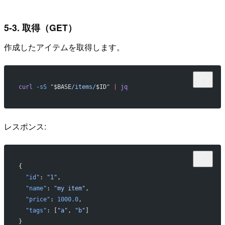
5-3. 取得（GET）
作成したアイテムを取得します。
curl
 -sS
 "
$BASE
/items/
$ID
"
 |
 jq
レスポンス:
{
  "id"
: 
"1"
,
  "name"
: 
"my item"
,
  "price"
: 
1000.0
,
  "tags"
: [
"a"
, 
"b"
]
}