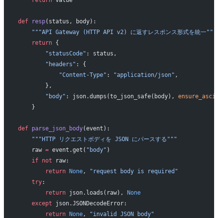
def
 resp
(status, body):
    """API Gateway (HTTP API v2) に返すレスポンス形式を統一"""
    return
 {
        "statusCode"
: status,
        "headers"
: {
            "Content-Type"
: 
"application/json"
,
        },
        "body"
: json.dumps(to_json_safe(body), 
ensure_asci
    }
def
 parse_json_body
(event):
    """HTTP リクエストボディを JSON にパースする"""
    raw 
=
 event.get(
"body"
)
    if
 not
 raw:
        return
 None
, 
"request body is required"
    try
:
        return
 json.loads(raw), 
None
    except
 json.JSONDecodeError:
        return
 None
, 
"invalid JSON body"