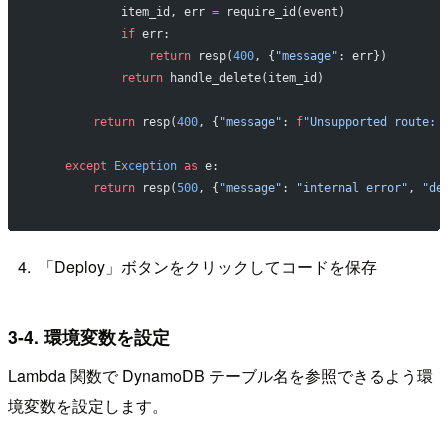
            item_id, err 
=
 require_id(event)
            if
 err:
                return
 resp(
400
, {
"message"
: err})
            return
 handle_delete(item_id)
        return
 resp(
400
, {
"message"
: 
f
"Unsupported route: 
    except
 Exception
 as
 e:
        return
 resp(
500
, {
"message"
: 
"internal error"
, 
"de
「Deploy」ボタンをクリックしてコードを保存
3-4. 環境変数を設定
Lambda 関数で DynamoDB テーブル名を参照できるよう環
境変数を設定します。