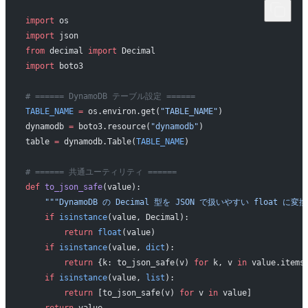
import
 os
import
 json
from
 decimal 
import
 Decimal
import
 boto3
# ====== DynamoDB テーブル設定 ======
TABLE_NAME
 =
 os.environ.get(
"TABLE_NAME"
)
dynamodb 
=
 boto3.resource(
"dynamodb"
)
table 
=
 dynamodb.Table(
TABLE_NAME
)
# ====== 共通ユーティリティ ======
def
 to_json_safe
(value):
    """DynamoDB の Decimal 型を JSON で扱いやすい float に変換
    if
 isinstance
(value, Decimal):
        return
 float
(value)
    if
 isinstance
(value, 
dict
):
        return
 {k: to_json_safe(v) 
for
 k, v 
in
 value.items
    if
 isinstance
(value, 
list
):
        return
 [to_json_safe(v) 
for
 v 
in
 value]
    return
 value