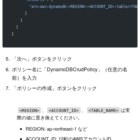
        "arn:aws:dynamodb:<REGION>:<ACCOUNT_ID>:table/<TAB
      ]
    }
  ]
}
「次へ」ボタンをクリック
ポリシー名に「DynamoDBCrudPolicy」（任意の名
前）を入力
「ポリシーの作成」ボタンをクリック
!
、
、
は実
<REGION>
<ACCOUNT_ID>
<TABLE_NAME>
際の値に置き換えてください。
REGION: ap-northeast-1 など
ACCOUNT_ID: 12桁のAWSアカウントID