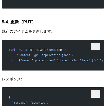
5-4. 更新（PUT）
既存のアイテムを更新します。
curl
 -sS
 -X
 PUT
 "
$BASE
/items/
$ID
"
 \
  -H
 "Content-Type: application/json"
 \
  -d
 '{"name":"updated item","price":12345,"tags":["x","y"
レスポンス:
{
  "message"
: 
"upserted"
,