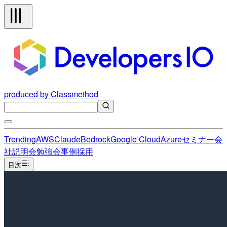
produced by Classmethod
Trending
AWS
Claude
Bedrock
Google Cloud
Azure
セミナー
会
社説明会
勉強会
事例
採用
目次