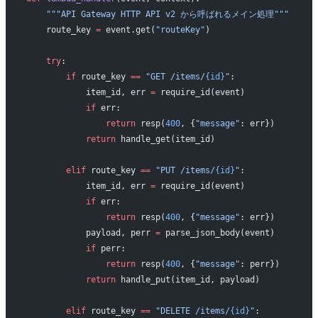
    """API Gateway HTTP API v2 から呼ばれるメイン処理"""
    route_key 
=
 event.get(
"routeKey"
)
    try
:
        if
 route_key 
==
 "GET /items/
{id}
"
:
            item_id, err 
=
 require_id(event)
            if
 err:
                return
 resp(
400
, {
"message"
: err})
            return
 handle_get(item_id)
        elif
 route_key 
==
 "PUT /items/
{id}
"
:
            item_id, err 
=
 require_id(event)
            if
 err:
                return
 resp(
400
, {
"message"
: err})
            payload, perr 
=
 parse_json_body(event)
            if
 perr:
                return
 resp(
400
, {
"message"
: perr})
            return
 handle_put(item_id, payload)
        elif
 route_key 
==
 "DELETE /items/
{id}
"
: