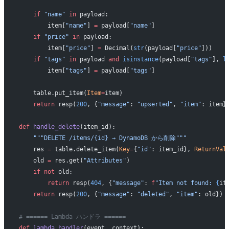
    if
 "name"
 in
 payload:
        item[
"name"
] 
=
 payload[
"name"
]
    if
 "price"
 in
 payload:
        item[
"price"
] 
=
 Decimal(
str
(payload[
"price"
]))
    if
 "tags"
 in
 payload 
and
 isinstance
(payload[
"tags"
], 
l
        item[
"tags"
] 
=
 payload[
"tags"
]
    table.put_item(
Item
=
item)
    return
 resp(
200
, {
"message"
: 
"upserted"
, 
"item"
: item}
def
 handle_delete
(item_id):
    """DELETE /items/{id} → DynamoDB から削除"""
    res 
=
 table.delete_item(
Key
=
{
"id"
: item_id}, 
ReturnVal
    old 
=
 res.get(
"Attributes"
)
    if
 not
 old:
        return
 resp(
404
, {
"message"
: 
f
"Item not found: 
{
it
    return
 resp(
200
, {
"message"
: 
"deleted"
, 
"item"
: old})
# ====== Lambda ハンドラ ======
def
 lambda_handler
(event, context):