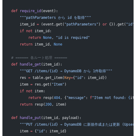
def
 require_id
(event):
    """pathParameters から id を取得"""
    item_id 
=
 (event.get(
"pathParameters"
) 
or
 {}).get(
"id"
    if
 not
 item_id:
        return
 None
, 
"id is required"
    return
 item_id, 
None
# ====== 各ルート処理 ======
def
 handle_get
(item_id):
    """GET /items/{id} → DynamoDB から 1件取得"""
    res 
=
 table.get_item(
Key
=
{
"id"
: item_id})
    item 
=
 res.get(
"Item"
)
    if
 not
 item:
        return
 resp(
404
, {
"message"
: 
f
"Item not found: 
{
it
    return
 resp(
200
, item)
def
 handle_put
(item_id, payload):
    """PUT /items/{id} → DynamoDB に新規作成または更新 (Upsert
    item 
=
 {
"id"
: item_id}