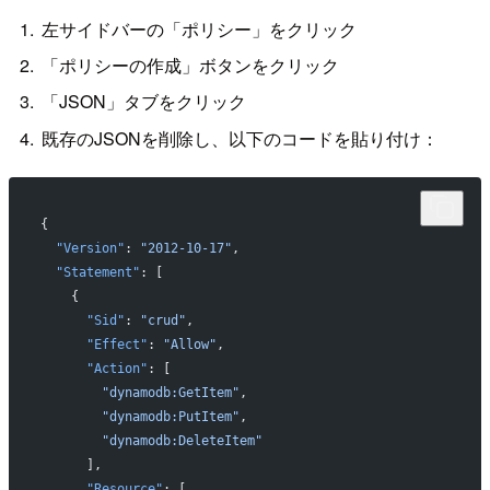
左サイドバーの「ポリシー」をクリック
「ポリシーの作成」ボタンをクリック
「JSON」タブをクリック
既存のJSONを削除し、以下のコードを貼り付け：
{
  "Version"
: 
"2012-10-17"
,
  "Statement"
: [
    {
      "Sid"
: 
"crud"
,
      "Effect"
: 
"Allow"
,
      "Action"
: [
        "dynamodb:GetItem"
,
        "dynamodb:PutItem"
,
        "dynamodb:DeleteItem"
      ],
      "Resource"
: [