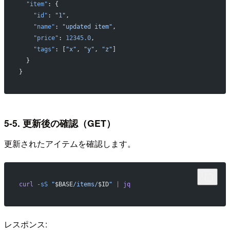
  "item"
: {
    "id"
: 
"1"
,
    "name"
: 
"updated item"
,
    "price"
: 
12345.0
,
    "tags"
: [
"x"
, 
"y"
, 
"z"
]
  }
}
5-5. 更新後の確認（GET）
更新されたアイテムを確認します。
curl
 -sS
 "
$BASE
/items/
$ID
"
 |
 jq
レスポンス: