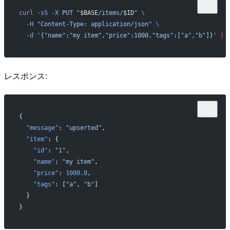
curl
 -sS
 -X
 PUT
 "
$BASE
/items/
$ID
"
 \
  -H
 "Content-Type: application/json"
 \
  -d
 '{"name":"my item","price":1000,"tags":["a","b"]}'
 |
 
レスポンス:
{
  "message"
: 
"upserted"
,
  "item"
: {
    "id"
: 
"1"
,
    "name"
: 
"my item"
,
    "price"
: 
1000.0
,
    "tags"
: [
"a"
, 
"b"
]
  }
}