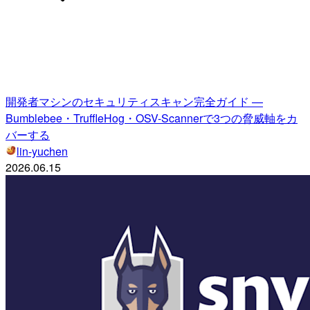
開発者マシンのセキュリティスキャン完全ガイド —
Bumblebee・TruffleHog・OSV-Scannerで3つの脅威軸をカ
バーする
lin-yuchen
2026.06.15