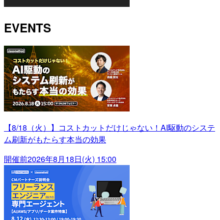
EVENTS
【8/18（火）】コストカットだけじゃない！AI駆動のシステ
ム刷新がもたらす本当の効果
開催前
2026年8月18日(火) 15:00