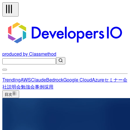
produced by Classmethod
Trending
AWS
Claude
Bedrock
Google Cloud
Azure
セミナー
会
社説明会
勉強会
事例
採用
目次