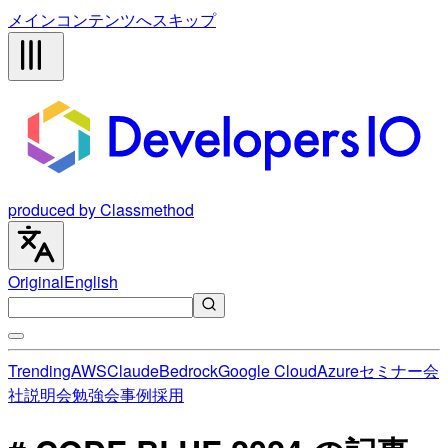
メインコンテンツへスキップ
produced by Classmethod
Original
English
Trending
AWS
Claude
Bedrock
Google Cloud
Azure
セミナー
会
社説明会
勉強会
事例
採用