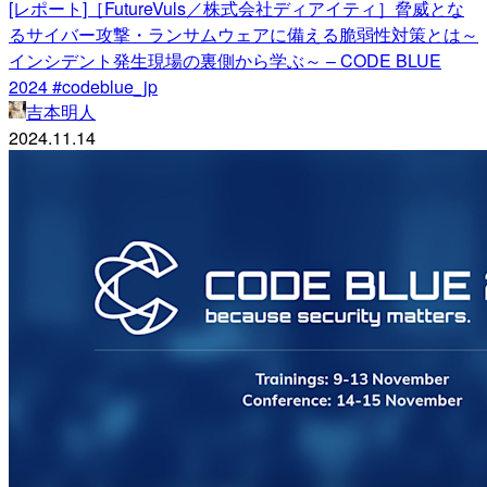
[レポート]［FutureVuls／株式会社ディアイティ］脅威とな
るサイバー攻撃・ランサムウェアに備える脆弱性対策とは～
インシデント発生現場の裏側から学ぶ～ – CODE BLUE
2024 #codeblue_jp
吉本明人
2024.11.14