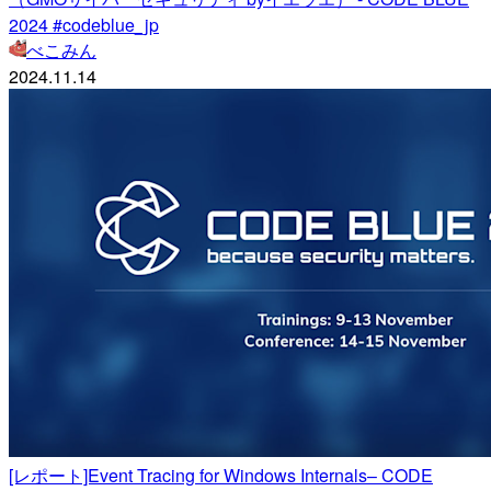
2024 #codeblue_jp
べこみん
2024.11.14
[レポート]Event Tracing for Windows Internals– CODE