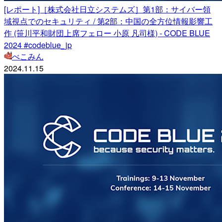
[レポート]［株式会社日立システムズ］第1部：サイバー領
域視点でのセキュリティ / 第2部：中国の全方位情報影響工
作 (笹川平和財団上席フェロー 小原 凡司様) - CODE BLUE
2024 #codeblue_jp
べこみん
2024.11.15