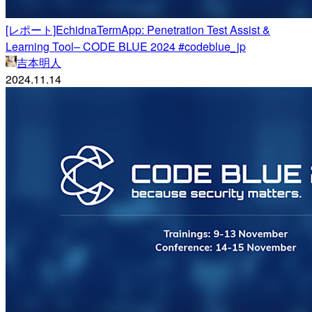
[レポート]EchidnaTermApp: Penetration Test Assist &
Learning Tool– CODE BLUE 2024 #codeblue_jp
吉本明人
2024.11.14