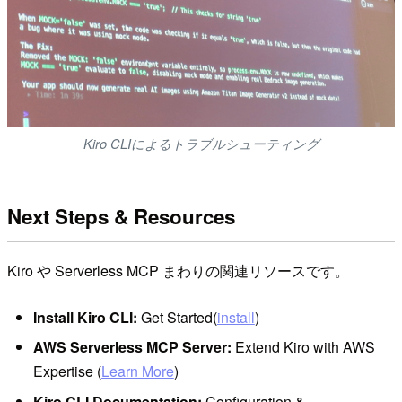
Kiro CLIによるトラブルシューティング
Next Steps & Resources
Kiro や Serverless MCP まわりの関連リソースです。
Install Kiro CLI:
Get Started(
install
)
AWS Serverless MCP Server:
Extend Kiro with AWS
Expertise (
Learn More
)
Kiro CLI Documentation:
Configuration &