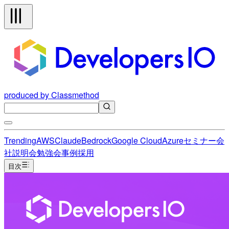
produced by Classmethod
Trending
AWS
Claude
Bedrock
Google Cloud
Azure
セミナー
会
社説明会
勉強会
事例
採用
目次