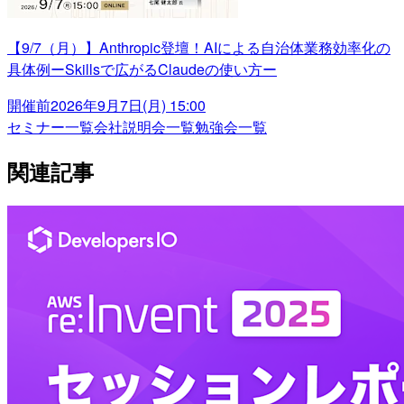
【9/7（月）】Anthropic登壇！AIによる自治体業務効率化の
具体例ーSkillsで広がるClaudeの使い方ー
開催前
2026年9月7日(月) 15:00
セミナー一覧
会社説明会一覧
勉強会一覧
関連記事