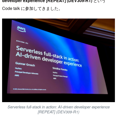
developer experience [REPEAT] (DEV309-R1)
という
Code talk に参加してきました。
Serverless full-stack in action: AI-driven developer experience
[REPEAT] (DEV309-R1)