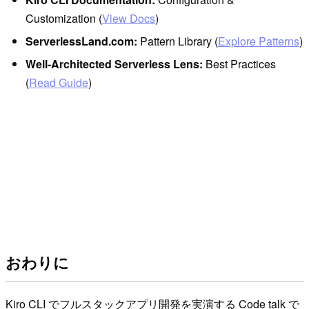
Customization (
View Docs
)
ServerlessLand.com:
Pattern Library (
Explore Patterns
)
Well-Architected Serverless Lens:
Best Practices
(
Read Guide
)
おわりに
Kiro CLI でフルスタックアプリ開発を実演する Code talk で