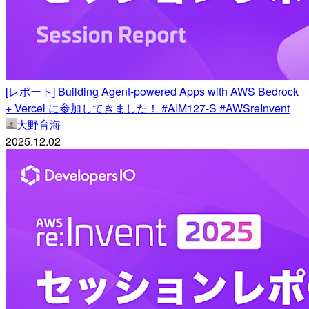
[レポート] Building Agent-powered Apps with AWS Bedrock
+ Vercel に参加してきました！ #AIM127-S #AWSreInvent
大野育海
2025.12.02