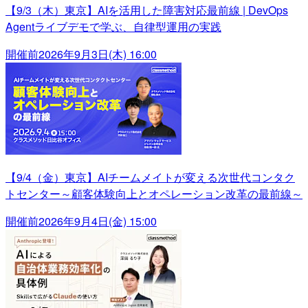
【9/3（木）東京】AIを活用した障害対応最前線 | DevOps
Agentライブデモで学ぶ、自律型運用の実践
開催前
2026年9月3日(木) 16:00
【9/4（金）東京】AIチームメイトが変える次世代コンタク
トセンター～顧客体験向上とオペレーション改革の最前線～
開催前
2026年9月4日(金) 15:00