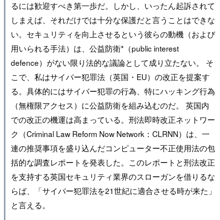
るには歓迎すべき第一歩だ。しかし、いったん起訴されて
しまえば、それだけでは十分な保護だと言うことはできな
い。セキュリティを向上させるという彼らの動機（および
用いられる手法）は、公益防衛*（public interest
defence）がない限り法的な議論として成り立たない。 そ
こで、私はサイバー犯罪法（英国・EU）の改正を提案す
る。具体的にはサイバー犯罪の行為、特にハッキング行為
（無権限アクセス）に公益防衛を組み込むのだ。 英国内
での改正の機運は高まっている。刑法即時改正ネットワー
ク（Criminal Law Reform Now Network：CLRNN）は、一
連の推奨事項を盛り込んだコンピューター不正使用法の包
括的な調査レポートを発表した。このレポートと刑法改正
を支持する英国セキュリティ業界のスローガンを借りるな
らば、「サイバー犯罪法を21世紀に適合させる時が来た」
と言える。