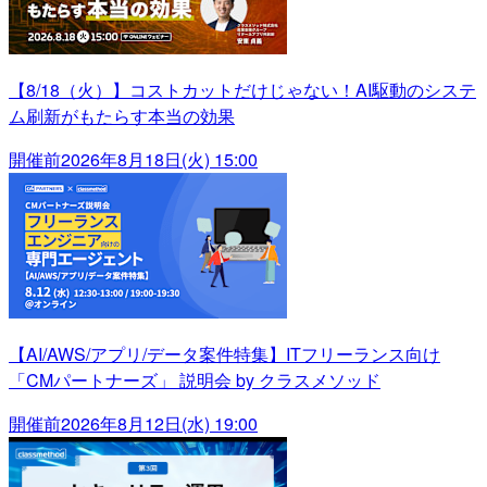
【8/18（火）】コストカットだけじゃない！AI駆動のシステ
ム刷新がもたらす本当の効果
開催前
2026年8月18日(火) 15:00
【AI/AWS/アプリ/データ案件特集】ITフリーランス向け
「CMパートナーズ」 説明会 by クラスメソッド
開催前
2026年8月12日(水) 19:00