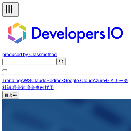
produced by Classmethod
Trending
AWS
Claude
Bedrock
Google Cloud
Azure
セミナー
会
社説明会
勉強会
事例
採用
目次