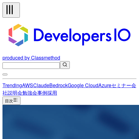
produced by Classmethod
Trending
AWS
Claude
Bedrock
Google Cloud
Azure
セミナー
会
社説明会
勉強会
事例
採用
目次