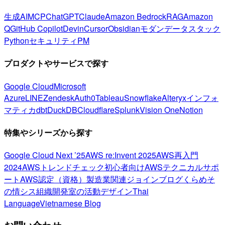
生成AI
MCP
ChatGPT
Claude
Amazon Bedrock
RAG
Amazon
Q
GitHub Copilot
Devin
Cursor
Obsidian
モダンデータスタック
Python
セキュリティ
PM
プロダクトやサービスで探す
Google Cloud
Microsoft
Azure
LINE
Zendesk
Auth0
Tableau
Snowflake
Alteryx
インフォ
マティカ
dbt
DuckDB
Cloudflare
Splunk
Vision One
Notion
特集やシリーズから探す
Google Cloud Next ’25
AWS re:Invent 2025
AWS再入門
2024
AWSトレンドチェック
初心者向け
AWSテクニカルサポ
ート
AWS認定（資格）
製造業関連
ジョインブログ
くらめそ
の情シス
組織開発室の活動
デザイン
Thai
Language
Vietnamese Blog