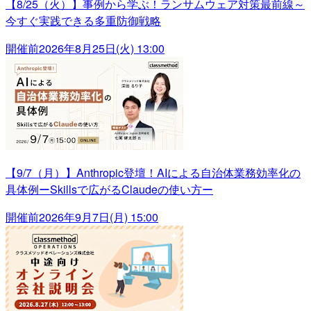
【8/25（火）】事例から学ぶ！ランサムウェア対策最前線～
今すぐ実践できる多重防御戦略
開催前
2026年8月25日(火) 13:00
【9/7（月）】Anthropic登壇！AIによる自治体業務効率化の
具体例ーSkillsで広がるClaudeの使い方ー
開催前
2026年9月7日(月) 15:00