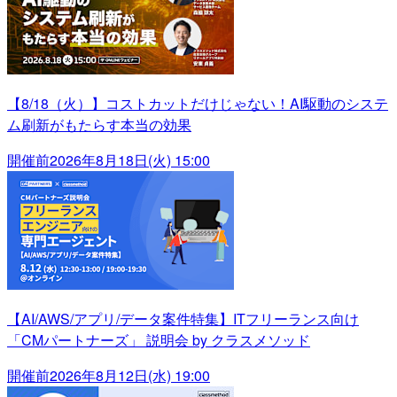
【8/18（火）】コストカットだけじゃない！AI駆動のシステ
ム刷新がもたらす本当の効果
開催前
2026年8月18日(火) 15:00
【AI/AWS/アプリ/データ案件特集】ITフリーランス向け
「CMパートナーズ」 説明会 by クラスメソッド
開催前
2026年8月12日(水) 19:00