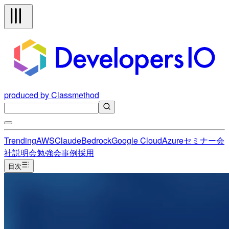
produced by Classmethod
Trending
AWS
Claude
Bedrock
Google Cloud
Azure
セミナー
会
社説明会
勉強会
事例
採用
目次