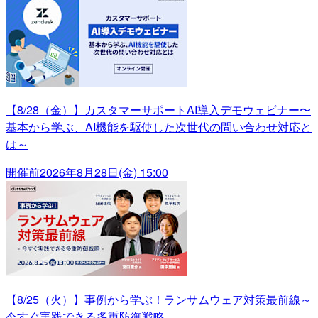
【8/28（金）】カスタマーサポートAI導入デモウェビナー〜
基本から学ぶ、AI機能を駆使した次世代の問い合わせ対応と
は～
開催前
2026年8月28日(金) 15:00
【8/25（火）】事例から学ぶ！ランサムウェア対策最前線～
今すぐ実践できる多重防御戦略