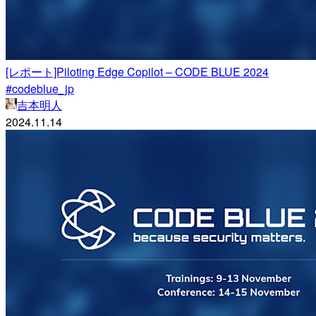
[レポート]Piloting Edge Copilot – CODE BLUE 2024
#codeblue_jp
吉本明人
2024.11.14