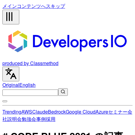
メインコンテンツへスキップ
produced by Classmethod
Original
English
Trending
AWS
Claude
Bedrock
Google Cloud
Azure
セミナー
会
社説明会
勉強会
事例
採用