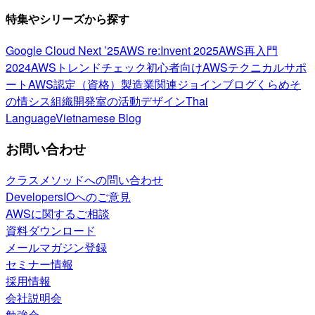
特集やシリーズから探す
Google Cloud Next ’25
AWS re:Invent 2025
AWS再入門
2024
AWSトレンドチェック
初心者向け
AWSテクニカルサポ
ート
AWS認定（資格）
製造業関連
ジョインブログ
くらめそ
の情シス
組織開発室の活動
デザイン
Thai
Language
Vietnamese Blog
お問い合わせ
クラスメソッドへの問い合わせ
DevelopersIOへのご意見
AWSに関するご相談
資料ダウンロード
メールマガジン登録
セミナー情報
採用情報
会社説明会
勉強会