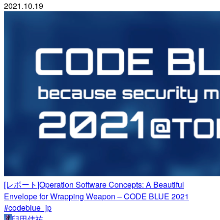
2021.10.19
[レポート]Operation Software Concepts: A Beautiful
Envelope for Wrapping Weapon – CODE BLUE 2021
#codeblue_jp
臼田佳祐