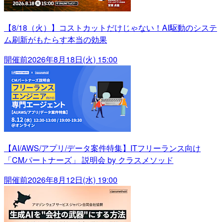
【8/18（火）】コストカットだけじゃない！AI駆動のシステ
ム刷新がもたらす本当の効果
開催前
2026年8月18日(火) 15:00
【AI/AWS/アプリ/データ案件特集】ITフリーランス向け
「CMパートナーズ」 説明会 by クラスメソッド
開催前
2026年8月12日(水) 19:00