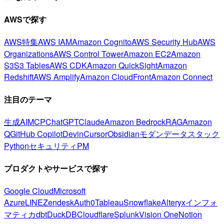
AWSで探す
AWS特集
AWS IAM
Amazon Cognito
AWS Security Hub
AWS
Organizations
AWS Control Tower
Amazon EC2
Amazon
S3
S3 Tables
AWS CDK
Amazon QuickSight
Amazon
Redshift
AWS Amplify
Amazon CloudFront
Amazon Connect
注目のテーマ
生成AI
MCP
ChatGPT
Claude
Amazon Bedrock
RAG
Amazon
Q
GitHub Copilot
Devin
Cursor
Obsidian
モダンデータスタック
Python
セキュリティ
PM
プロダクトやサービスで探す
Google Cloud
Microsoft
Azure
LINE
Zendesk
Auth0
Tableau
Snowflake
Alteryx
インフォ
マティカ
dbt
DuckDB
Cloudflare
Splunk
Vision One
Notion