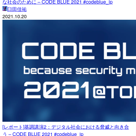
な社会のために – CODE BLUE 2021 #codeblue_jp
臼田佳祐
2021.10.20
[レポート]基調講演2：デジタル社会における脅威と向き合
う – CODE BLUE 2021 #codeblue_jp