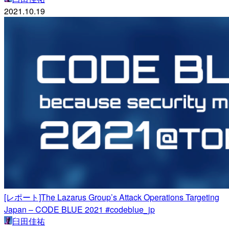
2021.10.19
[レポート]The Lazarus Group’s Attack Operations Targeting
Japan – CODE BLUE 2021 #codeblue_jp
臼田佳祐