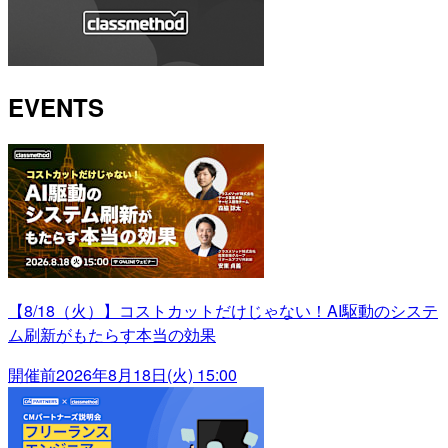
EVENTS
【8/18（火）】コストカットだけじゃない！AI駆動のシステ
ム刷新がもたらす本当の効果
開催前
2026年8月18日(火) 15:00