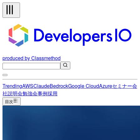
produced by Classmethod
Trending
AWS
Claude
Bedrock
Google Cloud
Azure
セミナー
会
社説明会
勉強会
事例
採用
目次