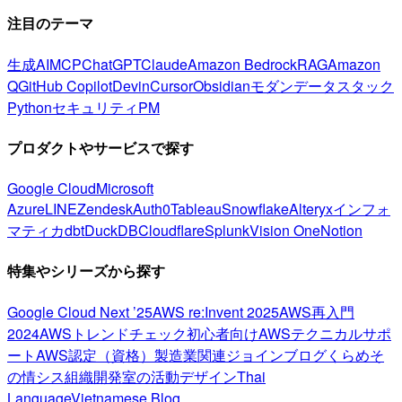
注目のテーマ
生成AI
MCP
ChatGPT
Claude
Amazon Bedrock
RAG
Amazon
Q
GitHub Copilot
Devin
Cursor
Obsidian
モダンデータスタック
Python
セキュリティ
PM
プロダクトやサービスで探す
Google Cloud
Microsoft
Azure
LINE
Zendesk
Auth0
Tableau
Snowflake
Alteryx
インフォ
マティカ
dbt
DuckDB
Cloudflare
Splunk
Vision One
Notion
特集やシリーズから探す
Google Cloud Next ’25
AWS re:Invent 2025
AWS再入門
2024
AWSトレンドチェック
初心者向け
AWSテクニカルサポ
ート
AWS認定（資格）
製造業関連
ジョインブログ
くらめそ
の情シス
組織開発室の活動
デザイン
Thai
Language
Vietnamese Blog