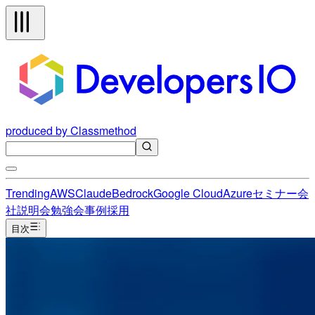
produced by Classmethod
Trending
AWS
Claude
Bedrock
Google Cloud
Azure
セミナー
会
社説明会
勉強会
事例
採用
目次