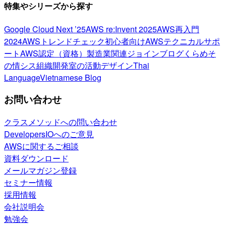
特集やシリーズから探す
Google Cloud Next ’25
AWS re:Invent 2025
AWS再入門
2024
AWSトレンドチェック
初心者向け
AWSテクニカルサポ
ート
AWS認定（資格）
製造業関連
ジョインブログ
くらめそ
の情シス
組織開発室の活動
デザイン
Thai
Language
Vietnamese Blog
お問い合わせ
クラスメソッドへの問い合わせ
DevelopersIOへのご意見
AWSに関するご相談
資料ダウンロード
メールマガジン登録
セミナー情報
採用情報
会社説明会
勉強会