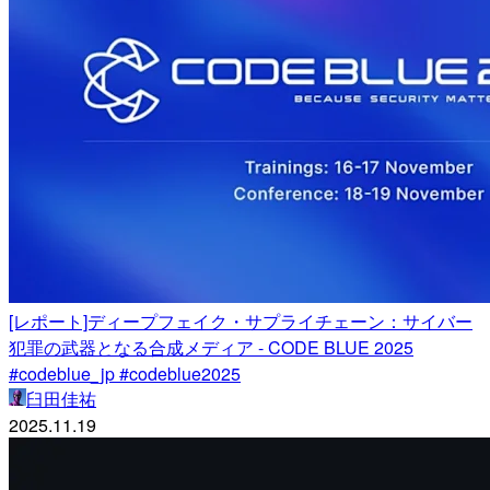
[レポート]ディープフェイク・サプライチェーン：サイバー
犯罪の武器となる合成メディア - CODE BLUE 2025
#codeblue_jp #codeblue2025
臼田佳祐
2025.11.19