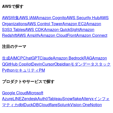
AWSで探す
AWS特集
AWS IAM
Amazon Cognito
AWS Security Hub
AWS
Organizations
AWS Control Tower
Amazon EC2
Amazon
S3
S3 Tables
AWS CDK
Amazon QuickSight
Amazon
Redshift
AWS Amplify
Amazon CloudFront
Amazon Connect
注目のテーマ
生成AI
MCP
ChatGPT
Claude
Amazon Bedrock
RAG
Amazon
Q
GitHub Copilot
Devin
Cursor
Obsidian
モダンデータスタック
Python
セキュリティ
PM
プロダクトやサービスで探す
Google Cloud
Microsoft
Azure
LINE
Zendesk
Auth0
Tableau
Snowflake
Alteryx
インフォ
マティカ
dbt
DuckDB
Cloudflare
Splunk
Vision One
Notion