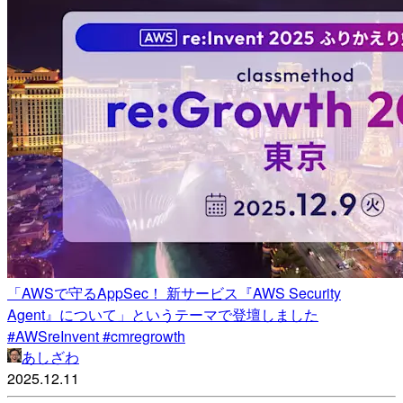
「AWSで守るAppSec！ 新サービス『AWS Security
Agent』について」というテーマで登壇しました
#AWSreInvent #cmregrowth
あしざわ
2025.12.11