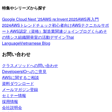
特集やシリーズから探す
Google Cloud Next ’25
AWS re:Invent 2025
AWS再入門
2024
AWSトレンドチェック
初心者向け
AWSテクニカルサポ
ート
AWS認定（資格）
製造業関連
ジョインブログ
くらめそ
の情シス
組織開発室の活動
デザイン
Thai
Language
Vietnamese Blog
お問い合わせ
クラスメソッドへの問い合わせ
DevelopersIOへのご意見
AWSに関するご相談
資料ダウンロード
メールマガジン登録
セミナー情報
採用情報
会社説明会