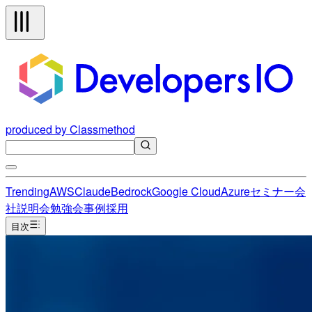
produced by Classmethod
Trending
AWS
Claude
Bedrock
Google Cloud
Azure
セミナー
会
社説明会
勉強会
事例
採用
目次