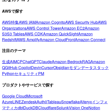
AWSで探す
AWS特集
AWS IAM
Amazon Cognito
AWS Security Hub
AWS
Organizations
AWS Control Tower
Amazon EC2
Amazon
S3
S3 Tables
AWS CDK
Amazon QuickSight
Amazon
Redshift
AWS Amplify
Amazon CloudFront
Amazon Connect
注目のテーマ
生成AI
MCP
ChatGPT
Claude
Amazon Bedrock
RAG
Amazon
Q
GitHub Copilot
Devin
Cursor
Obsidian
モダンデータスタック
Python
セキュリティ
PM
プロダクトやサービスで探す
Google Cloud
Microsoft
Azure
LINE
Zendesk
Auth0
Tableau
Snowflake
Alteryx
インフォ
マティカ
dbt
DuckDB
Cloudflare
Splunk
Vision One
Notion