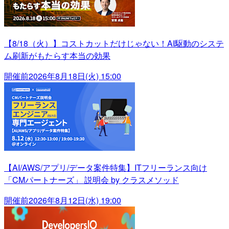
【8/18（火）】コストカットだけじゃない！AI駆動のシステ
ム刷新がもたらす本当の効果
開催前
2026年8月18日(火) 15:00
【AI/AWS/アプリ/データ案件特集】ITフリーランス向け
「CMパートナーズ」 説明会 by クラスメソッド
開催前
2026年8月12日(水) 19:00