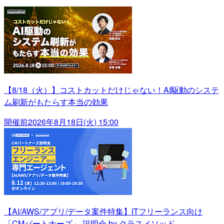
【8/18（火）】コストカットだけじゃない！AI駆動のシステ
ム刷新がもたらす本当の効果
開催前
2026年8月18日(火) 15:00
【AI/AWS/アプリ/データ案件特集】ITフリーランス向け
「CMパートナーズ」 説明会 by クラスメソッド