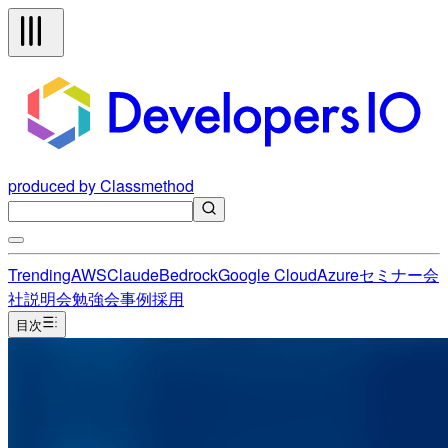
produced by Classmethod
Trending
AWS
Claude
Bedrock
Google Cloud
Azure
セミナー
会
社説明会
勉強会
事例
採用
目次