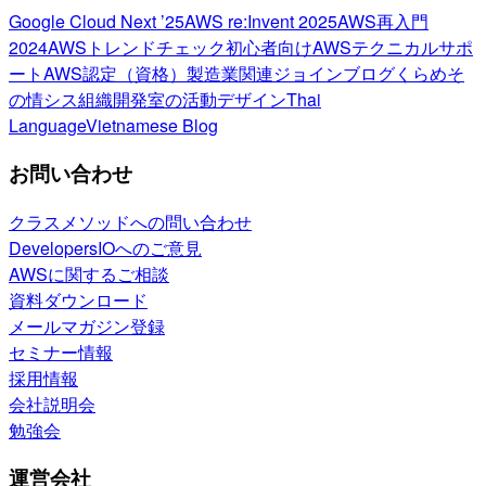
Google Cloud Next ’25
AWS re:Invent 2025
AWS再入門
2024
AWSトレンドチェック
初心者向け
AWSテクニカルサポ
ート
AWS認定（資格）
製造業関連
ジョインブログ
くらめそ
の情シス
組織開発室の活動
デザイン
Thai
Language
Vietnamese Blog
お問い合わせ
クラスメソッドへの問い合わせ
DevelopersIOへのご意見
AWSに関するご相談
資料ダウンロード
メールマガジン登録
セミナー情報
採用情報
会社説明会
勉強会
運営会社