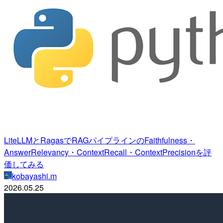
LiteLLMとRagasでRAGパイプラインのFaithfulness・
AnswerRelevancy・ContextRecall・ContextPrecisionを評
価してみる
kobayashi.m
2026.05.25