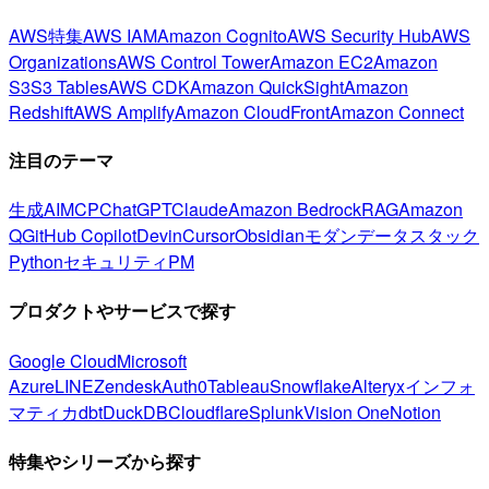
AWS特集
AWS IAM
Amazon Cognito
AWS Security Hub
AWS
Organizations
AWS Control Tower
Amazon EC2
Amazon
S3
S3 Tables
AWS CDK
Amazon QuickSight
Amazon
Redshift
AWS Amplify
Amazon CloudFront
Amazon Connect
注目のテーマ
生成AI
MCP
ChatGPT
Claude
Amazon Bedrock
RAG
Amazon
Q
GitHub Copilot
Devin
Cursor
Obsidian
モダンデータスタック
Python
セキュリティ
PM
プロダクトやサービスで探す
Google Cloud
Microsoft
Azure
LINE
Zendesk
Auth0
Tableau
Snowflake
Alteryx
インフォ
マティカ
dbt
DuckDB
Cloudflare
Splunk
Vision One
Notion
特集やシリーズから探す