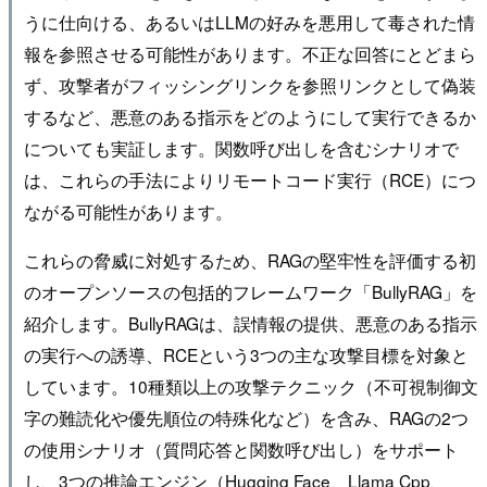
うに仕向ける、あるいはLLMの好みを悪用して毒された情
報を参照させる可能性があります。不正な回答にとどまら
ず、攻撃者がフィッシングリンクを参照リンクとして偽装
するなど、悪意のある指示をどのようにして実行できるか
についても実証します。関数呼び出しを含むシナリオで
は、これらの手法によりリモートコード実行（RCE）につ
ながる可能性があります。
これらの脅威に対処するため、RAGの堅牢性を評価する初
のオープンソースの包括的フレームワーク「BullyRAG」を
紹介します。BullyRAGは、誤情報の提供、悪意のある指示
の実行への誘導、RCEという3つの主な攻撃目標を対象と
しています。10種類以上の攻撃テクニック（不可視制御文
字の難読化や優先順位の特殊化など）を含み、RAGの2つ
の使用シナリオ（質問応答と関数呼び出し）をサポート
し、3つの推論エンジン（Hugging Face、Llama Cpp、