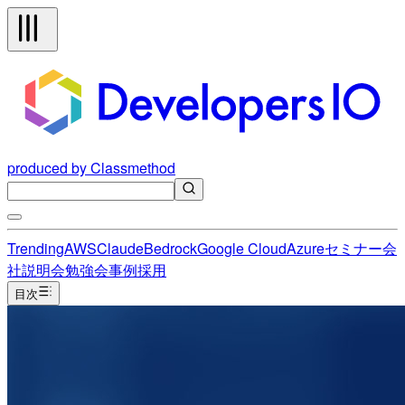
produced by Classmethod
Trending
AWS
Claude
Bedrock
Google Cloud
Azure
セミナー
会
社説明会
勉強会
事例
採用
目次