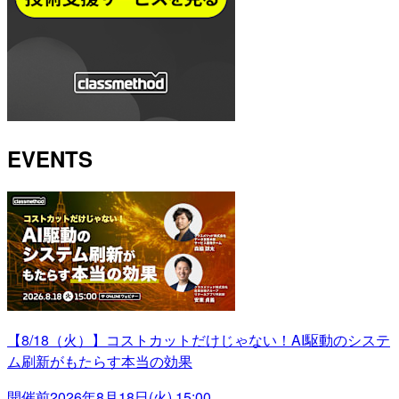
EVENTS
【8/18（火）】コストカットだけじゃない！AI駆動のシステ
ム刷新がもたらす本当の効果
開催前
2026年8月18日(火) 15:00