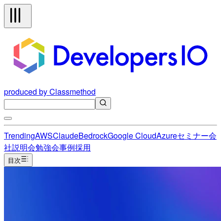
produced by Classmethod
Trending
AWS
Claude
Bedrock
Google Cloud
Azure
セミナー
会
社説明会
勉強会
事例
採用
目次