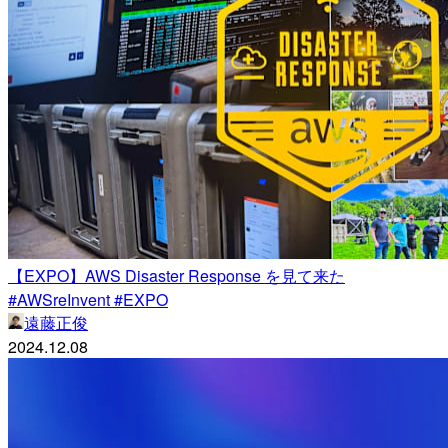
【EXPO】AWS Disaster Response を見て来た
#AWSreInvent #EXPO
遠藤正俊
2024.12.08