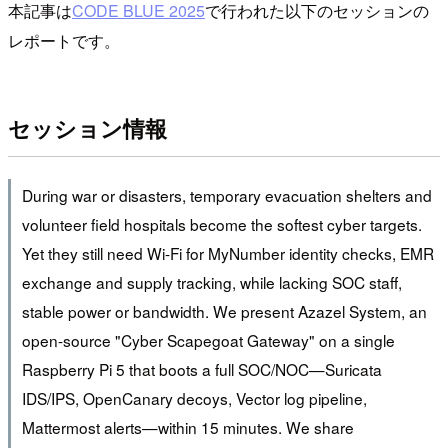
本記事は
CODE BLUE 2025
で行われた以下のセッションの
レポートです。
セッション情報
During war or disasters, temporary evacuation shelters and
volunteer field hospitals become the softest cyber targets.
Yet they still need Wi-Fi for MyNumber identity checks, EMR
exchange and supply tracking, while lacking SOC staff,
stable power or bandwidth. We present Azazel System, an
open-source "Cyber Scapegoat Gateway" on a single
Raspberry Pi 5 that boots a full SOC/NOC—Suricata
IDS/IPS, OpenCanary decoys, Vector log pipeline,
Mattermost alerts—within 15 minutes. We share