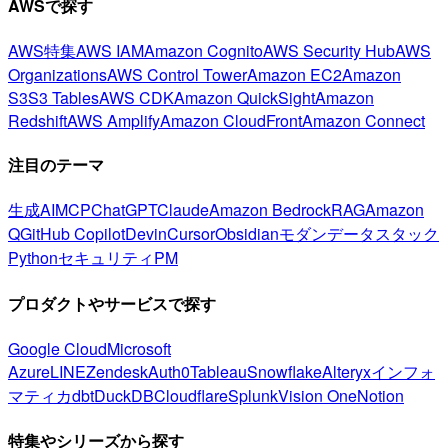
AWSで探す
AWS特集
AWS IAM
Amazon Cognito
AWS Security Hub
AWS
Organizations
AWS Control Tower
Amazon EC2
Amazon
S3
S3 Tables
AWS CDK
Amazon QuickSight
Amazon
Redshift
AWS Amplify
Amazon CloudFront
Amazon Connect
注目のテーマ
生成AI
MCP
ChatGPT
Claude
Amazon Bedrock
RAG
Amazon
Q
GitHub Copilot
Devin
Cursor
Obsidian
モダンデータスタック
Python
セキュリティ
PM
プロダクトやサービスで探す
Google Cloud
Microsoft
Azure
LINE
Zendesk
Auth0
Tableau
Snowflake
Alteryx
インフォ
マティカ
dbt
DuckDB
Cloudflare
Splunk
Vision One
Notion
特集やシリーズから探す