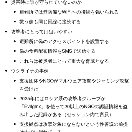
災害時に誰が守られていないのか
避難所では無防備なWiFiへの接続を強いられる
救う側も同じ回線に接続する
攻撃者にとっては狙いやすい
避難所に偽のアクセスポイントを設置する
偽の食料配布情報をSMSで送信する
これらは被災者にとって重大な脅威となる
ウクライナの事例
支援団体やNGOがマルウェア攻撃やジャミング攻撃
を受けた
2025年にはロシア系の攻撃者グループが
「Evilginx」を使って20以上のNGOの認証情報を盗
み出した記録がある（セッション内で言及）
支援拠点は攻撃対象にならないという性善説の前提
はすでに崩れている