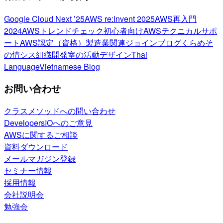
Google Cloud Next ’25
AWS re:Invent 2025
AWS再入門
2024
AWSトレンドチェック
初心者向け
AWSテクニカルサポ
ート
AWS認定（資格）
製造業関連
ジョインブログ
くらめそ
の情シス
組織開発室の活動
デザイン
Thai
Language
Vietnamese Blog
お問い合わせ
クラスメソッドへの問い合わせ
DevelopersIOへのご意見
AWSに関するご相談
資料ダウンロード
メールマガジン登録
セミナー情報
採用情報
会社説明会
勉強会