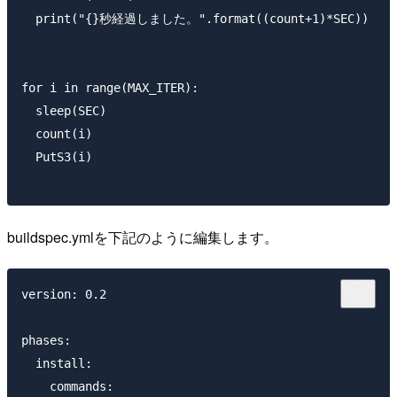
  print("{}秒経過しました。".format((count+1)*SEC))

for i in range(MAX_ITER):

  sleep(SEC)

  count(i)

  PutS3(i)

buildspec.ymlを下記のように編集します。
version: 0.2

phases:

  install:

    commands:
