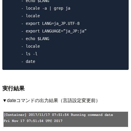
      - echo $LANG

      - locale -a | grep ja

      - locale

      - export LANG=ja_JP.UTF-8

      - export LANGUAGE=”ja_JP:ja”

      - echo $LANG

      - locale

      - ls -l

実行結果
▼dateコマンドの出力結果（言語設定変更前）