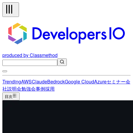
produced by Classmethod
Trending
AWS
Claude
Bedrock
Google Cloud
Azure
セミナー
会
社説明会
勉強会
事例
採用
目次