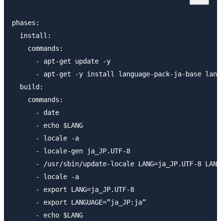
phases:

  install:

    commands:

      - apt-get update -y

      - apt-get -y install language-pack-ja-base lang
  build:

    commands:

      - date

      - echo $LANG

      - locale -a

      - locale-gen ja_JP.UTF-8

      - /usr/sbin/update-locale LANG=ja_JP.UTF-8 LANG
      - locale -a

      - export LANG=ja_JP.UTF-8

      - export LANGUAGE=”ja_JP:ja”

      - echo $LANG
