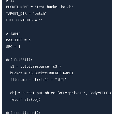
# S3

BUCKET_NAME = "test-bucket-batch"

TARGET_DIR = "batch"

FILE_CONTENTS = ""

# Timer

MAX_ITER = 5

SEC = 1

def PutS3(i):

  s3 = boto3.resource('s3')

  bucket = s3.Bucket(BUCKET_NAME)

  filename = str(i+1) + "番目"

  obj = bucket.put_object(ACL='private', Body=FILE_CO
  return str(obj)

def count(count):
