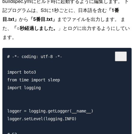
buildspec.ymlにビルド時に起動するように編集します。 下
記プログラムは、S3に1秒ごとに、日本語を含む
「1番
目.txt」
から
「5番目.txt」
までファイルを出力します。 ま
た、
「○秒経過しました。
」とログに出力するようにしてい
ます。
# -*- coding: utf-8 -*-

import boto3

from time import sleep

import logging

logger = logging.getLogger(__name__)

logger.setLevel(logging.INFO)
