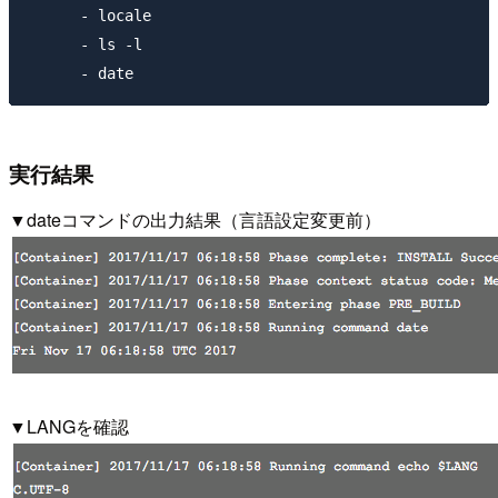
      - locale

      - ls -l

実行結果
▼dateコマンドの出力結果（言語設定変更前）
▼LANGを確認