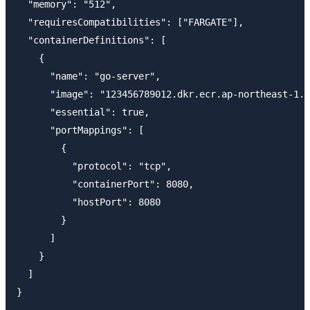
  "memory": "512",

  "requiresCompatibilities": ["FARGATE"],

  "containerDefinitions": [

    {

      "name": "go-server",

      "image": "123456789012.dkr.ecr.ap-northeast-1.a
      "essential": true,

      "portMappings": [

        {

          "protocol": "tcp",

          "containerPort": 8080,

          "hostPort": 8080

        }

      ]

    }

  ]
