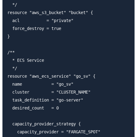
  */

resource "aws_s3_bucket" "bucket" {

  acl           = "private"

  force_destroy = true

}

/**

  * ECS Service

  */

resource "aws_ecs_service" "go_sv" {

  name            = "go_sv"

  cluster         = "CLUSTER_NAME"

  task_definition = "go-server"

  desired_count   = 0

  capacity_provider_strategy {

    capacity_provider = "FARGATE_SPOT"
