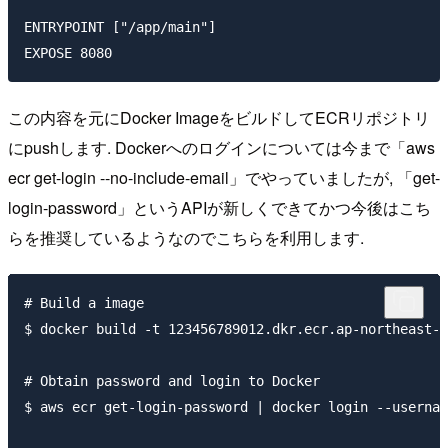
ENTRYPOINT ["/app/main"]

この内容を元にDocker ImageをビルドしてECRリポジトリ
にpushします. Dockerへのログインについては今まで「aws
ecr get-login --no-include-email」でやっていましたが, 「get-
login-password」というAPIが新しくできてかつ今後はこち
らを推奨しているようなのでこちらを利用します.
# Build a image

$ docker build -t 123456789012.dkr.ecr.ap-northeast-1
# Obtain password and login to Docker

$ aws ecr get-login-password | docker login --usernam