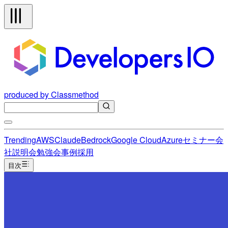
produced by Classmethod
Trending
AWS
Claude
Bedrock
Google Cloud
Azure
セミナー
会
社説明会
勉強会
事例
採用
目次