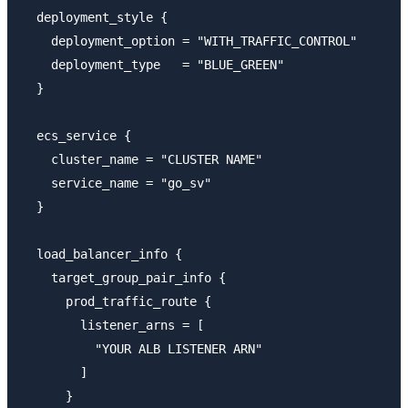
  deployment_style {

    deployment_option = "WITH_TRAFFIC_CONTROL"

    deployment_type   = "BLUE_GREEN"

  }

  ecs_service {

    cluster_name = "CLUSTER NAME"

    service_name = "go_sv"

  }

  load_balancer_info {

    target_group_pair_info {

      prod_traffic_route {

        listener_arns = [

          "YOUR ALB LISTENER ARN"

        ]

      }
