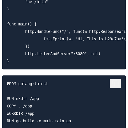
	"net/http"

)

func main() {

	http.HandleFunc("/", func(w http.ResponseWriter, r *http.Request) {

		fmt.Fprint(w, "Hi, This is b29c7aa!\n")

	})

	http.ListenAndServe(":8080", nil)

FROM golang:latest

RUN mkdir /app

COPY . /app

WORKDIR /app

RUN go build -o main main.go
