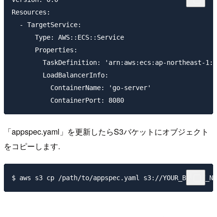
Resources:

  - TargetService:

      Type: AWS::ECS::Service

      Properties:

        TaskDefinition: 'arn:aws:ecs:ap-northeast-1:1
        LoadBalancerInfo:

          ContainerName: 'go-server'

「appspec.yaml」を更新したらS3バケットにオブジェクト
をコピーします.