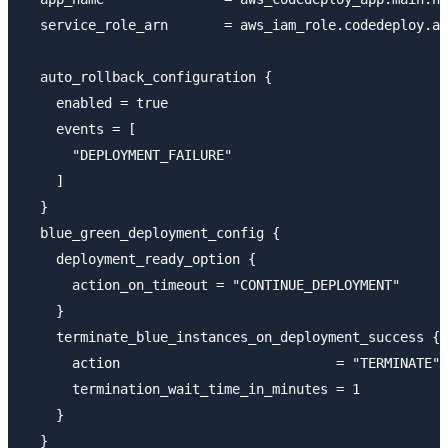
  service_role_arn       = aws_iam_role.codedeploy.ar
  auto_rollback_configuration {

    enabled = true

    events = [

      "DEPLOYMENT_FAILURE"

    ]

  }

  blue_green_deployment_config {

    deployment_ready_option {

      action_on_timeout = "CONTINUE_DEPLOYMENT"

    }

    terminate_blue_instances_on_deployment_success {

      action                           = "TERMINATE"

      termination_wait_time_in_minutes = 1

    }

  }
