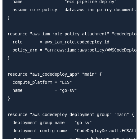
  name               = "ecs-pipeline-deploy"

  assume_role_policy = data.aws_iam_policy_document.c
}

resource "aws_iam_role_policy_attachment" "codedeploy
  role       = aws_iam_role.codedeploy.id

  policy_arn = "arn:aws:iam::aws:policy/AWSCodeDeploy
}

resource "aws_codedeploy_app" "main" {

  compute_platform = "ECS"

  name             = "go-sv"

}

resource "aws_codedeploy_deployment_group" "main" {

  deployment_group_name  = "go-sv"

  deployment_config_name = "CodeDeployDefault.ECSAllA
  app_name               = aws_codedeploy_app.main.na