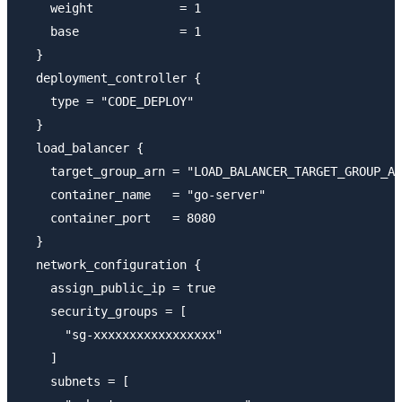
    weight            = 1

    base              = 1

  }

  deployment_controller {

    type = "CODE_DEPLOY"

  }

  load_balancer {

    target_group_arn = "LOAD_BALANCER_TARGET_GROUP_AR
    container_name   = "go-server"

    container_port   = 8080

  }

  network_configuration {

    assign_public_ip = true

    security_groups = [

      "sg-xxxxxxxxxxxxxxxxx"

    ]

    subnets = [
