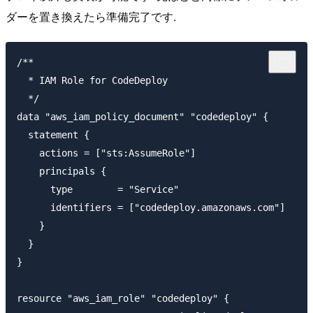
ダーを置き換えたら準備完了です.
/**

  * IAM Role for CodeDeploy

  */

data "aws_iam_policy_document" "codedeploy" {

  statement {

    actions = ["sts:AssumeRole"]

    principals {

      type        = "Service"

      identifiers = ["codedeploy.amazonaws.com"]

    }

  }

}

resource "aws_iam_role" "codedeploy" {
