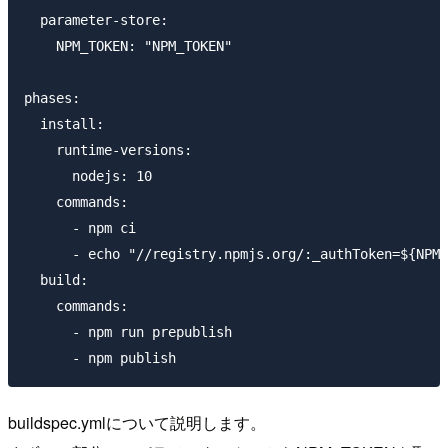
  parameter-store:

    NPM_TOKEN: "NPM_TOKEN"

phases:

  install:

    runtime-versions:

      nodejs: 10

    commands:

      - npm ci

      - echo "//registry.npmjs.org/:_authToken=${NPM_
  build:

    commands:

      - npm run prepublish

buildspec.ymlについて説明します。