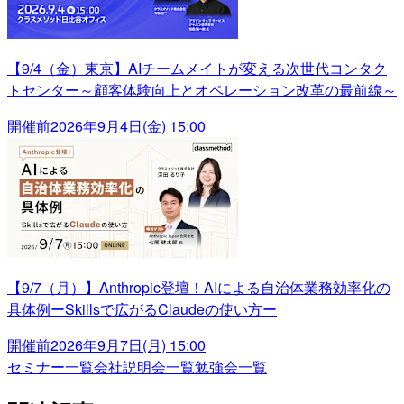
【9/4（金）東京】AIチームメイトが変える次世代コンタク
トセンター～顧客体験向上とオペレーション改革の最前線～
開催前
2026年9月4日(金) 15:00
【9/7（月）】Anthropic登壇！AIによる自治体業務効率化の
具体例ーSkillsで広がるClaudeの使い方ー
開催前
2026年9月7日(月) 15:00
セミナー一覧
会社説明会一覧
勉強会一覧