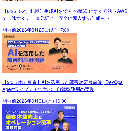
【8/25（火）札幌】生成AIを“会社の武器”にする方法〜AWS
で加速するデータ分析と、安全に導入する仕組み〜
開催前
2026年8月25日(火) 17:30
【9/3（木）東京】AIを活用した障害対応最前線 | DevOps
Agentライブデモで学ぶ、自律型運用の実践
開催前
2026年9月3日(木) 16:00