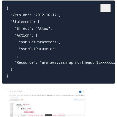
{

  "Version": "2012-10-17",

  "Statement": [

    "Effect": "Allow",

    "Action": [

      "ssm:GetParameters",

      "ssm:GetParameter"

    ],

    "Resource": "arn:aws::ssm:ap-northeast-1:xxxxxxxx
  ]
