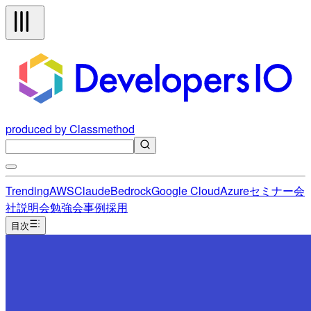
produced by Classmethod
Trending
AWS
Claude
Bedrock
Google Cloud
Azure
セミナー
会
社説明会
勉強会
事例
採用
目次