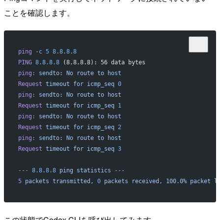
ことを確認します。
ping
 -c
 5
 8.8.8.8
PING
 8.8.8.8
 (8.8.8.8): 56 data bytes
ping:
 sendto:
 No
 route
 to
 host
Request
 timeout
 for
 icmp_seq
 0
ping:
 sendto:
 No
 route
 to
 host
Request
 timeout
 for
 icmp_seq
 1
ping:
 sendto:
 No
 route
 to
 host
Request
 timeout
 for
 icmp_seq
 2
ping:
 sendto:
 No
 route
 to
 host
Request
 timeout
 for
 icmp_seq
 3
---
 8.8.8.8
 ping
 statistics
 ---
5
 packets
 transmitted,
 0
 packets
 received,
 100.0%
 packet
 l
この状態でCodex CLIを呼び出してみます。