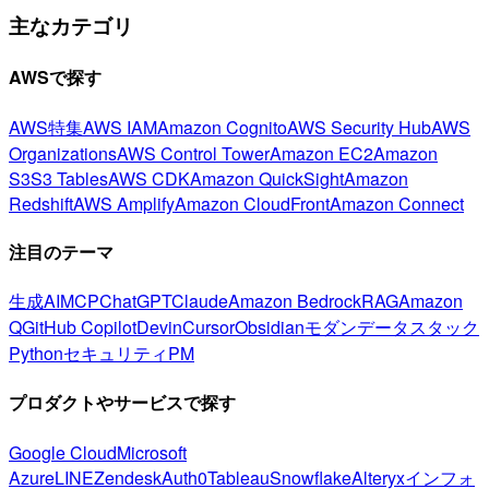
主なカテゴリ
AWSで探す
AWS特集
AWS IAM
Amazon Cognito
AWS Security Hub
AWS
Organizations
AWS Control Tower
Amazon EC2
Amazon
S3
S3 Tables
AWS CDK
Amazon QuickSight
Amazon
Redshift
AWS Amplify
Amazon CloudFront
Amazon Connect
注目のテーマ
生成AI
MCP
ChatGPT
Claude
Amazon Bedrock
RAG
Amazon
Q
GitHub Copilot
Devin
Cursor
Obsidian
モダンデータスタック
Python
セキュリティ
PM
プロダクトやサービスで探す
Google Cloud
Microsoft
Azure
LINE
Zendesk
Auth0
Tableau
Snowflake
Alteryx
インフォ