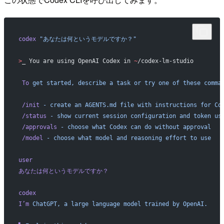
codex
 "あなたは何というモデルですか？"
>
_ You are using OpenAI Codex in 
~
/codex-lm-studio
 To
 get
 started,
 describe
 a
 task
 or
 try
 one
 of
 these
 comma
 /init
 -
 create
 an
 AGENTS.md
 file
 with
 instructions
 for
 Co
 /status
 -
 show
 current
 session
 configuration
 and
 token
 us
 /approvals
 -
 choose
 what
 Codex
 can
 do
 without
 approval
 /model
 -
 choose
 what
 model
 and
 reasoning
 effort
 to
 use
user
あなたは何というモデルですか？
codex
I’m
 ChatGPT,
 a
 large
 language
 model
 trained
 by
 OpenAI.