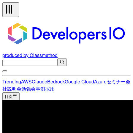
produced by Classmethod
Trending
AWS
Claude
Bedrock
Google Cloud
Azure
セミナー
会
社説明会
勉強会
事例
採用
目次