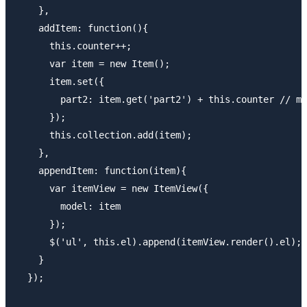
    },

    addItem: function(){

      this.counter++;

      var item = new Item();

      item.set({

        part2: item.get('part2') + this.counter // mo
      });

      this.collection.add(item);

    },

    appendItem: function(item){

      var itemView = new ItemView({

        model: item

      });

      $('ul', this.el).append(itemView.render().el);

    }

  });
