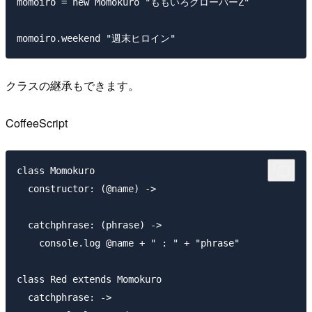
momoiro = new Momokuro "ももいろクローバーZ"

クラスの継承もできます。
CoffeeScript
class Momokuro

  constructor: (@name) ->

  catchphrase: (phrase) ->

    console.log @name + " : " + "phrase"

class Red extends Momokuro

  catchphrase: ->
