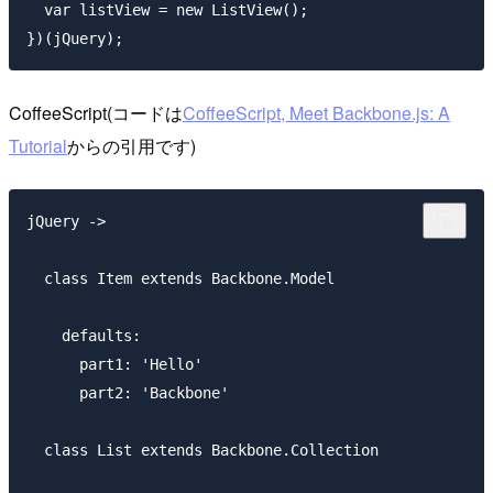
  var listView = new ListView();

CoffeeScript(コードは
CoffeeScript, Meet Backbone.js: A
Tutorial
からの引用です)
jQuery ->

  class Item extends Backbone.Model

    defaults:

      part1: 'Hello'

      part2: 'Backbone'

  class List extends Backbone.Collection
