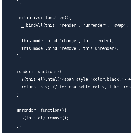
    },

    initialize: function(){

      _.bindAll(this, 'render', 'unrender', 'swap', '
      this.model.bind('change', this.render);

      this.model.bind('remove', this.unrender);

    },

    render: function(){

      $(this.el).html('<span style="color:black;">'+t
      return this; // for chainable calls, like .rend
    },

    unrender: function(){

      $(this.el).remove();

    },
