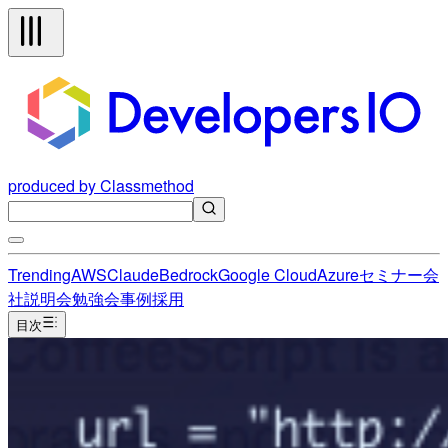
produced by Classmethod
Trending
AWS
Claude
Bedrock
Google Cloud
Azure
セミナー
会
社説明会
勉強会
事例
採用
目次