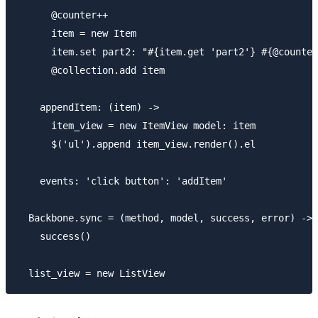
      @counter++

      item = new Item

      item.set part2: "#{item.get 'part2'} #{@counter
      @collection.add item

    appendItem: (item) ->

      item_view = new ItemView model: item

      $('ul').append item_view.render().el

    events: 'click button': 'addItem'

  Backbone.sync = (method, model, success, error) ->

    success()
