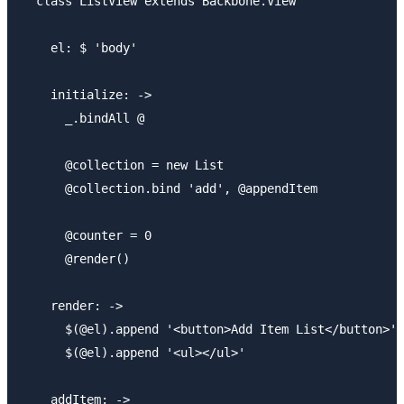
  class ListView extends Backbone.View

    el: $ 'body'

    initialize: ->

      _.bindAll @

      @collection = new List

      @collection.bind 'add', @appendItem

      @counter = 0

      @render()

    render: ->

      $(@el).append '<button>Add Item List</button>'

      $(@el).append '<ul></ul>'

    addItem: ->
