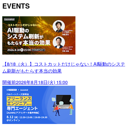
EVENTS
【8/18（火）】コストカットだけじゃない！AI駆動のシステ
ム刷新がもたらす本当の効果
開催前
2026年8月18日(火) 15:00