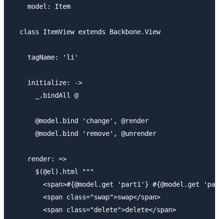
    model: Item

  class ItemView extends Backbone.View

    tagName: 'li'

    initialize: ->

      _.bindAll @

      @model.bind 'change', @render

      @model.bind 'remove', @unrender

    render: =>

      $(@el).html """

        <span>#{@model.get 'part1'} #{@model.get 'par
        <span class="swap">swap</span>

        <span class="delete">delete</span>
