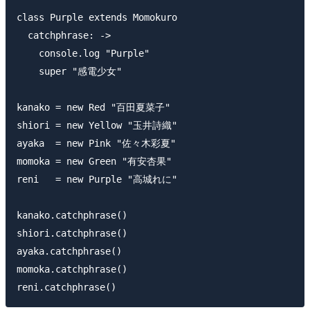
class Purple extends Momokuro

  catchphrase: ->

    console.log "Purple"

    super "感電少女"

kanako = new Red "百田夏菜子"

shiori = new Yellow "玉井詩織"

ayaka  = new Pink "佐々木彩夏"

momoka = new Green "有安杏果"

reni   = new Purple "高城れに"

kanako.catchphrase()

shiori.catchphrase()

ayaka.catchphrase()

momoka.catchphrase()
