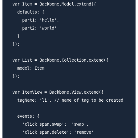
  var Item = Backbone.Model.extend({

    defaults: {

      part1: 'hello',

      part2: 'world'

    }

  });

  var List = Backbone.Collection.extend({

    model: Item

  });

  var ItemView = Backbone.View.extend({

    tagName: 'li', // name of tag to be created

    events: { 

      'click span.swap':  'swap',

      'click span.delete': 'remove'
