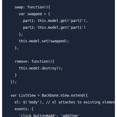
    swap: function(){

      var swapped = {

        part1: this.model.get('part2'), 

        part2: this.model.get('part1')

      };

      this.model.set(swapped);

    },

    remove: function(){

      this.model.destroy();

    }

  });

  var ListView = Backbone.View.extend({

    el: $('body'), // el attaches to existing element

    events: {

      'click button#add': 'addItem'
