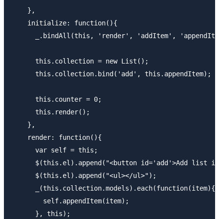
    },

    initialize: function(){

      _.bindAll(this, 'render', 'addItem', 'appendIte
      this.collection = new List();

      this.collection.bind('add', this.appendItem); /
      this.counter = 0;

      this.render();

    },

    render: function(){

      var self = this;

      $(this.el).append("<button id='add'>Add list it
      $(this.el).append("<ul></ul>");

      _(this.collection.models).each(function(item){ 
        self.appendItem(item);

      }, this);
