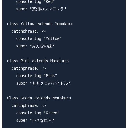
    console.log "Red"

    super "茶畑のシンデレラ"

class Yellow extends Momokuro

  catchphrase: ->

    console.log "Yellow"

    super "みんなの妹"

class Pink extends Momokuro

  catchphrase: ->

    console.log "Pink"

    super "ももクロのアイドル"

class Green extends Momokuro

  catchphrase: ->

    console.log "Green"

    super "小さな巨人"
