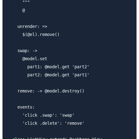
      """

      @

    unrender: =>

      $(@el).remove()

    swap: ->

      @model.set

        part1: @model.get 'part2'

        part2: @model.get 'part1'

    remove: -> @model.destroy()

    events:

      'click .swap': 'swap'

      'click .delete': 'remove'
