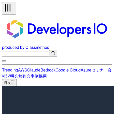
produced by Classmethod
Trending
AWS
Claude
Bedrock
Google Cloud
Azure
セミナー
会
社説明会
勉強会
事例
採用
目次