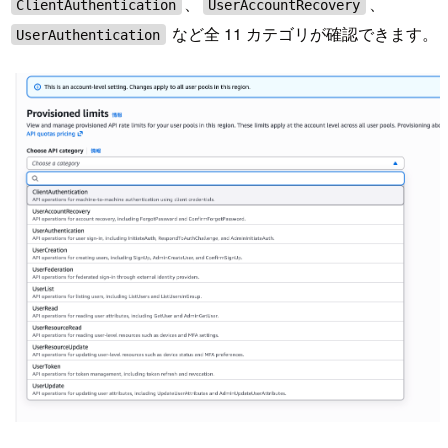
、
、
ClientAuthentication
UserAccountRecovery
など全 11 カテゴリが確認できます。
UserAuthentication