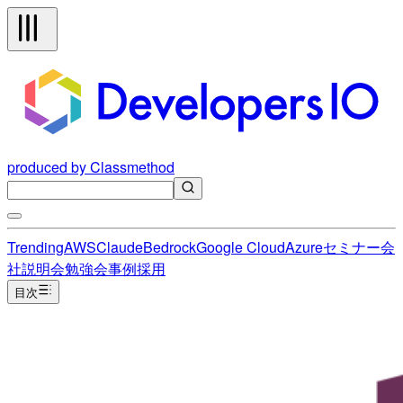
produced by Classmethod
Trending
AWS
Claude
Bedrock
Google Cloud
Azure
セミナー
会
社説明会
勉強会
事例
採用
目次