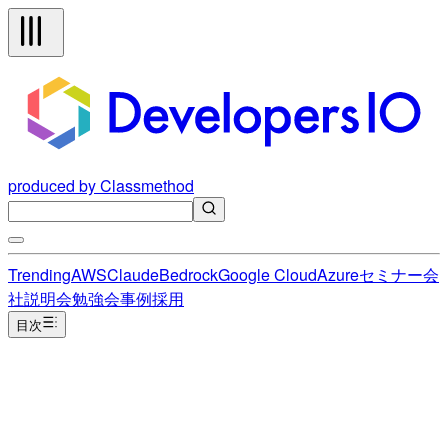
produced by Classmethod
Trending
AWS
Claude
Bedrock
Google Cloud
Azure
セミナー
会
社説明会
勉強会
事例
採用
目次