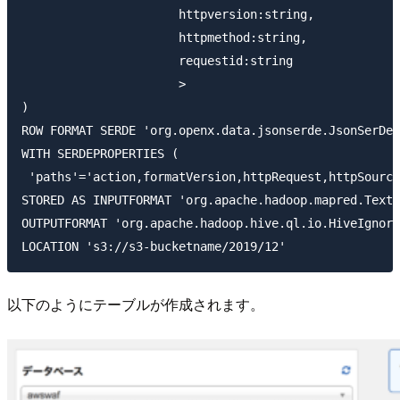
                      httpversion:string,

                      httpmethod:string,

                      requestid:string

                      > 

)

ROW FORMAT SERDE 'org.openx.data.jsonserde.JsonSerDe'

WITH SERDEPROPERTIES (

 'paths'='action,formatVersion,httpRequest,httpSource
STORED AS INPUTFORMAT 'org.apache.hadoop.mapred.TextI
OUTPUTFORMAT 'org.apache.hadoop.hive.ql.io.HiveIgnore
以下のようにテーブルが作成されます。