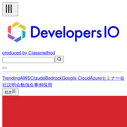
produced by Classmethod
Trending
AWS
Claude
Bedrock
Google Cloud
Azure
セミナー
会
社説明会
勉強会
事例
採用
目次