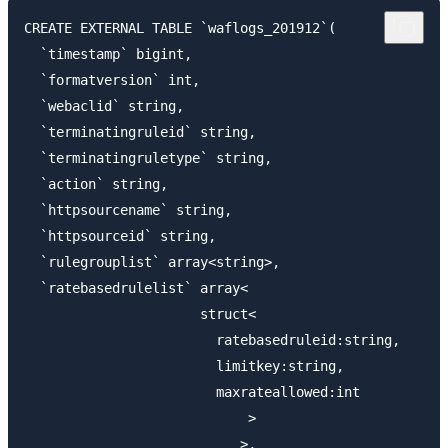
CREATE EXTERNAL TABLE `waflogs_201912`(

  `timestamp` bigint,

  `formatversion` int,

  `webaclid` string,

  `terminatingruleid` string,

  `terminatingruletype` string,

  `action` string,

  `httpsourcename` string,

  `httpsourceid` string,

  `rulegrouplist` array<string>,

  `ratebasedrulelist` array<

                      struct<

                        ratebasedruleid:string,

                        limitkey:string,

                        maxrateallowed:int

                            >

                           >,
