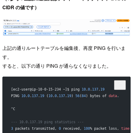
CIDR の値です）
上記の通りルートテーブルを編集後、再度 PING を行いま
す。
すると、以下の通り PING が通らなくなりました。
[ec2-user@ip-10-0-15-234 ~]$ ping 
10
.
0
.
137
.
19
PING 
10
.
0
.
137
.
19
 (
10
.
0
.
137
.
19
) 
56
(
84
) bytes of 
data
.
^C
--- 10.0.137.19 ping statistics ---
3
 packets transmitted, 
0
 received, 
100
% packet loss, 
time
 