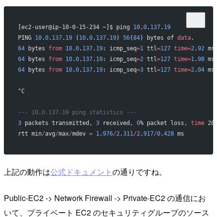
[ec2-user@ip-10-0-15-234 ~]$ ping 
10
.
0
.
137
.
19
PING 
10
.
0
.
137
.
19
 (
10
.
0
.
137
.
19
) 
56
(
84
) bytes of 
data
.
64
 bytes 
from
 10
.
0
.
137
.
19
: icmp_seq
=
1
 ttl
=
127
 time=
2
.
92
 ms
64
 bytes 
from
 10
.
0
.
137
.
19
: icmp_seq
=
2
 ttl
=
127
 time=
1
.
98
 ms
64
 bytes 
from
 10
.
0
.
137
.
19
: icmp_seq
=
3
 ttl
=
127
 time=
2
.
04
 ms
^C
--- 10.0.137.19 ping statistics ---
3
 packets transmitted, 
3
 received, 
0
% packet loss, 
time
 20
rtt min
/
avg
/
max
/
mdev 
=
 1
.
976
/
2
.
311
/
2
.
917
/
0
.
428
 ms
上記の動作は
公式ドキュメント
の通りですね。
Public-EC2 -> Network Firewall -> Private-EC2 の通信にお
いて、プライベート EC2 のセキュリティグループのソース