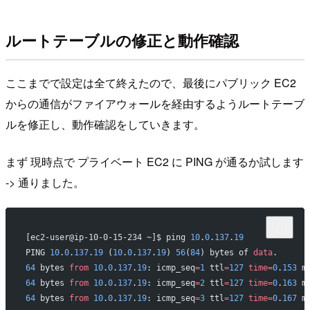
ルートテーブルの修正と動作確認
ここまでで設定は全て終えたので、最後にパブリック EC2
からの通信がファイアウォールを経由するようルートテーブ
ルを修正し、動作確認をしていきます。
まず 現時点で プライベート EC2 に PING が通るか試します
-> 通りました。
[ec2-user@ip-10-0-15-234 ~]$ ping 
10
.
0
.
137
.
19
PING 
10
.
0
.
137
.
19
 (
10
.
0
.
137
.
19
) 
56
(
84
) bytes of 
data
.
64
 bytes 
from
 10
.
0
.
137
.
19
: icmp_seq
=
1
 ttl
=
127
 time=
0
.
153
 m
64
 bytes 
from
 10
.
0
.
137
.
19
: icmp_seq
=
2
 ttl
=
127
 time=
0
.
163
 m
64
 bytes 
from
 10
.
0
.
137
.
19
: icmp_seq
=
3
 ttl
=
127
 time=
0
.
167
 m