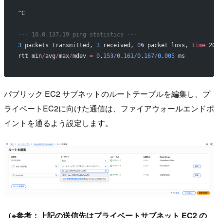
^C
--- 10.0.137.19 ping statistics ---
3
 packets transmitted, 
3
 received, 
0
% packet loss, 
time
 20
rtt min
/
avg
/
max
/
mdev 
=
 0
.
153
/
0
.
161
/
0
.
167
/
0
.
005
 ms
パブリック EC2 サブネットのルートテーブルを編集し、プ
ライベートEC2に向けた通信は、ファイアウォールエンドポ
イントを通るよう設定します。
（※参考：上記の送信先はプライベートサブネット EC2 の