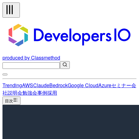
produced by Classmethod
Trending
AWS
Claude
Bedrock
Google Cloud
Azure
セミナー
会
社説明会
勉強会
事例
採用
目次