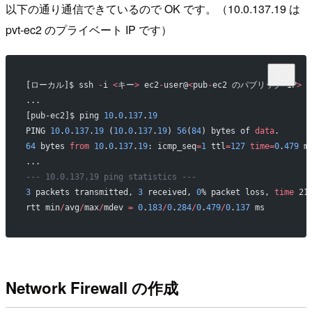
以下の通り通信できているので OK です。（10.0.137.19 は
pvt-ec2 のプライベート IP です）
[ローカル]$ ssh 
-
i 
<
キー
>
 ec2
-
user@
<
pub
-
ec2 のパブリック IP
>
...
[pub-ec2]$ ping 
10
.
0
.
137
.
19
PING 
10
.
0
.
137
.
19
 (
10
.
0
.
137
.
19
) 
56
(
84
) bytes of 
data
.
64
 bytes 
from
 10
.
0
.
137
.
19
: icmp_seq
=
1
 ttl
=
127
 time=
0
.
479
 m
...
--- 10.0.137.19 ping statistics ---
3
 packets transmitted, 
3
 received, 
0
% packet loss, 
time
 21
rtt min
/
avg
/
max
/
mdev 
=
 0
.
183
/
0
.
284
/
0
.
479
/
0
.
137
 ms
Network Firewall の作成