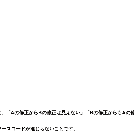
に、
「Aの修正からBの修正は見えない」「Bの修正からもAの
のソースコードが混じらない
ことです。