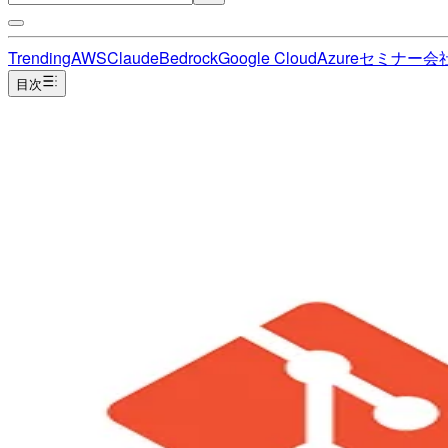
Trending
AWS
Claude
Bedrock
Google Cloud
Azure
セミナー
会
目次