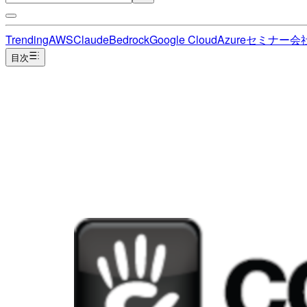
Trending
AWS
Claude
Bedrock
Google Cloud
Azure
セミナー
会
目次