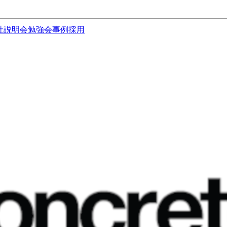
社説明会
勉強会
事例
採用