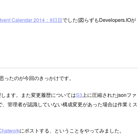
t Calendar 2014：9日目
でした(図らずもDevelopers.IOが
思ったのが今回のきっかけです。
理します。また変更履歴については
S3
上に圧縮されたjsonファ
で、管理者が認識していない構成変更があった場合は作業ミス
Chatwork
にポストする、ということをやってみました。