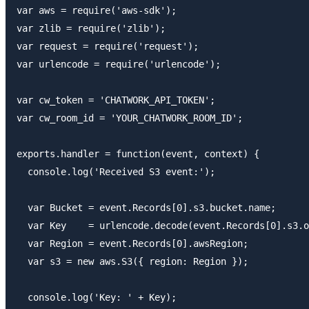
var aws = require('aws-sdk');

var zlib = require('zlib');

var request = require('request');

var urlencode = require('urlencode');

var cw_token = 'CHATWORK_API_TOKEN';

var cw_room_id = 'YOUR_CHATWORK_ROOM_ID';

exports.handler = function(event, context) {

  console.log('Received S3 event:');

  var Bucket = event.Records[0].s3.bucket.name;

  var Key    = urlencode.decode(event.Records[0].s3.o
  var Region = event.Records[0].awsRegion;

  var s3 = new aws.S3({ region: Region });

  console.log('Key: ' + Key);
