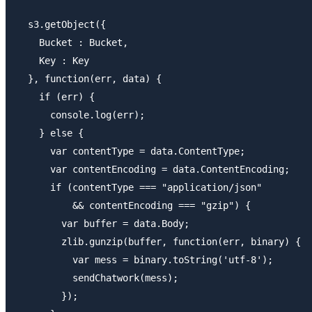
  s3.getObject({

    Bucket : Bucket,

    Key : Key

  }, function(err, data) {

    if (err) {

      console.log(err);

    } else {

      var contentType = data.ContentType;

      var contentEncoding = data.ContentEncoding;

      if (contentType === "application/json"

          && contentEncoding === "gzip") {

        var buffer = data.Body;

        zlib.gunzip(buffer, function(err, binary) {

          var mess = binary.toString('utf-8');

          sendChatwork(mess);

        });
