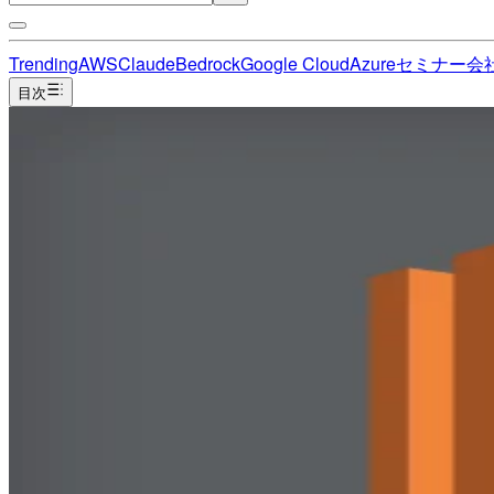
Trending
AWS
Claude
Bedrock
Google Cloud
Azure
セミナー
会
目次