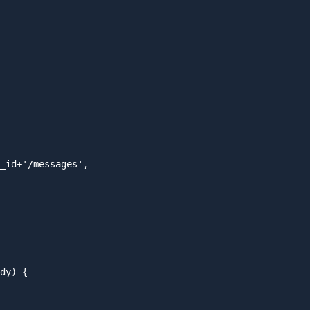
_id+'/messages',

dy) {
