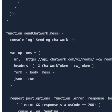
      }

    }

  });

};

function sendChatwork(mess) {

  console.log('Sending chatwork:');

  var options = {

    url: 'https://api.chatwork.com/v1/rooms/'+cw_room
    headers: { 'X-ChatWorkToken': cw_token },

    form: { body: mess },

    json: true

  };

  request.post(options, function (error, response, bo
    if (!error && response.statusCode == 200) {

      console.log('Sending!');
