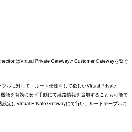
はVirtual Private GatewayとCustomer Gatewayを繋ぐ
ブルに対して、ルート伝達をして欲しいVirtual Private
 もちろん本機能を有効にせず手動にて経路情報を追加することも可能で
ual Private Gatewayにて行い、ルートテーブルに