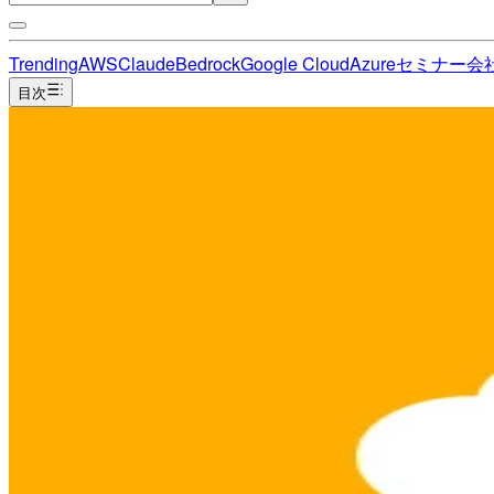
Trending
AWS
Claude
Bedrock
Google Cloud
Azure
セミナー
会
目次