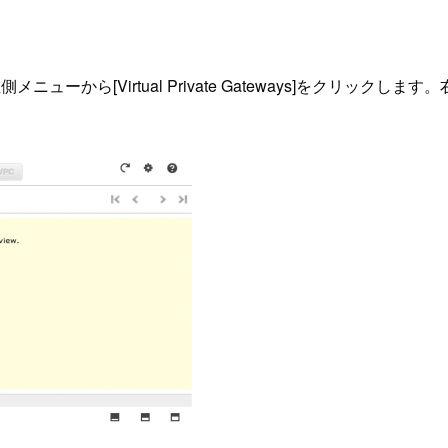
ら[Virtual Private Gateways]をクリックします。右画面上部