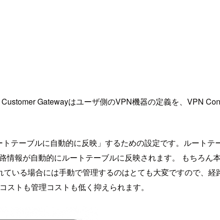
ustomer Gatewayはユーザ側のVPN機器の定義を、VPN Connection
が持つ経路情報をルートテーブルに自動的に反映」するための設定です。ルートテー
Gatewayが持つ経路情報が自動的にルートテーブルに反映されます。
場合には手動で管理するのはとても大変ですので、経路設定はVirt
が運用コストも管理コストも低く抑えられます。