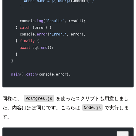
      WHERE name = ${`User${
randomId
}`}
    `
;
    console.
log
(
'Result:'
, result);
  } 
catch
 (error) {
    console.
error
(
'Error:'
, error);
  } 
finally
 {
    await
 sql.
end
();
  }
}
main
().
catch
(console.error);
同様に、
を使ったスクリプトも用意しまし
Postgres.js
た。内容はほぼ同じです。こちらは
で実行しま
Node.js
す。