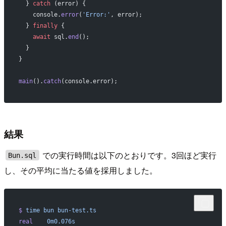
  } 
catch
 (error) {
    console.
error
(
'Error:'
, error);
  } 
finally
 {
    await
 sql.
end
();
  }
}
main
().
catch
(console.error);
結果
での実行時間は以下のとおりです。3回ほど実行
Bun.sql
し、その平均に当たる値を採用しました。
$
 time
 bun
 bun-test.ts
real
    0m0.076s