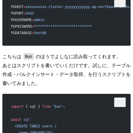
PGHOST
=
xxxxxxxxxx.cluster-yyyyyyyyyyyy.ap-northeast-1.rds.
PGPORT
=
5432
PGUSERNAME
=
admin
PGPASSWORD
=
****************************
PGDATABASE
=
testdb
こちらは
のほうでよしなに読み取ってくれます。
Bun
あとはスクリプトを書いていくだけです。試しに、テーブル
作成・バルクインサート・データ取得、を行うスクリプトを
書いてみました。
import
 { sql } 
from
 "bun"
;
await
 sql
`
  CREATE TABLE users (
    name VARCHAR(16),