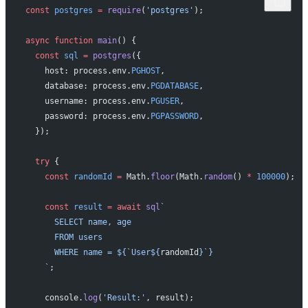
const
 postgres
 =
 require
(
'postgres'
);
async
 function
 main
() {
  const
 sql
 =
 postgres
({
    host: process.env.
PGHOST
,
    database: process.env.
PGDATABASE
,
    username: process.env.
PGUSER
,
    password: process.env.
PGPASSWORD
,
  });
  try
 {
    const
 randomId
 =
 Math.
floor
(Math.
random
() 
*
 100000
);
    const
 result
 =
 await
 sql
`
      SELECT name, age
      FROM users
      WHERE name = ${`User${
randomId
}`}
    `
;
    console.
log
(
'Result:'
, result);