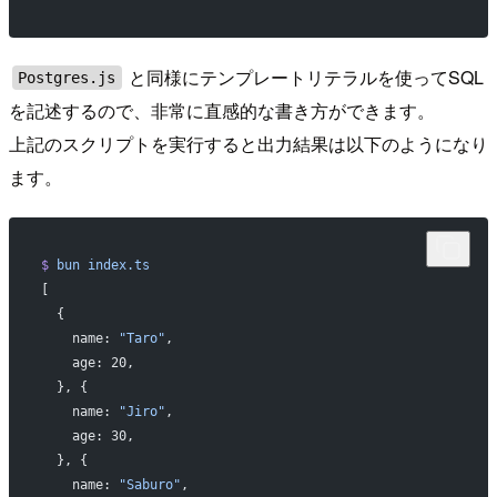
と同様にテンプレートリテラルを使ってSQL
Postgres.js
を記述するので、非常に直感的な書き方ができます。
上記のスクリプトを実行すると出力結果は以下のようになり
ます。
$
 bun
 index.ts
[
  {
    name: 
"Taro"
,
    age: 20,
  }, {
    name: 
"Jiro"
,
    age: 30,
  }, {
    name: 
"Saburo"
,