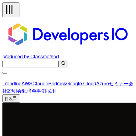
produced by Classmethod
Trending
AWS
Claude
Bedrock
Google Cloud
Azure
セミナー
会
社説明会
勉強会
事例
採用
目次