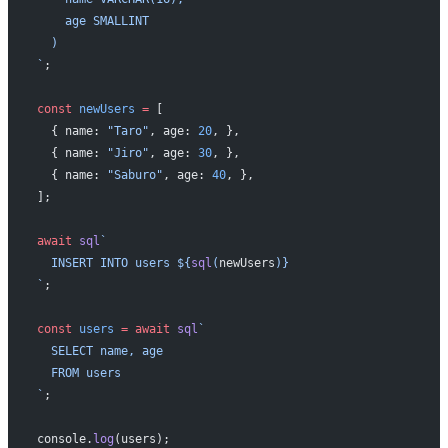
    age SMALLINT
  )
`
;
const
 newUsers
 =
 [
  { name: 
"Taro"
, age: 
20
, },
  { name: 
"Jiro"
, age: 
30
, },
  { name: 
"Saburo"
, age: 
40
, },
];
await
 sql
`
  INSERT INTO users ${
sql
(
newUsers
)
}
`
;
const
 users
 =
 await
 sql
`
  SELECT name, age
  FROM users
`
;
console.
log
(users);