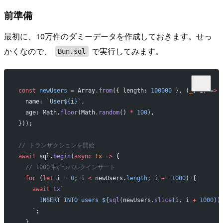
前準備
最初に、10万件のダミーデータを作成しておきます。せっ
かくなので、
で実行してみます。
Bun.sql
const
 newUsers
 =
 Array.
from
({ length: 
100000
 }, (
_
, 
i
) 
=>
 
  name: 
`User${
i
}`
,
  age: Math.
floor
(Math.
random
() 
*
 100
),
}));
// トランザクションを開始
await
 sql.
begin
(
async
 tx
 =>
 {
  // 1000件ずつバルクインサート
  for
 (
let
 i 
=
 0
; i 
<
 newUsers.
length
; i 
+=
 1000
) {
    await
 tx
`
      INSERT INTO users ${
sql
(
newUsers
.
slice
(
i
, 
i
 +
 1000
))
    `
;
  }