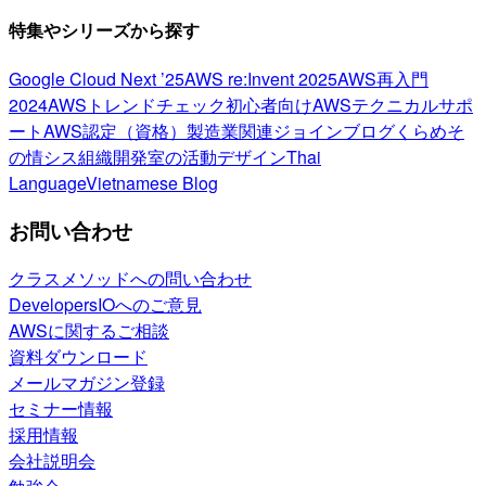
特集やシリーズから探す
Google Cloud Next ’25
AWS re:Invent 2025
AWS再入門
2024
AWSトレンドチェック
初心者向け
AWSテクニカルサポ
ート
AWS認定（資格）
製造業関連
ジョインブログ
くらめそ
の情シス
組織開発室の活動
デザイン
Thai
Language
Vietnamese Blog
お問い合わせ
クラスメソッドへの問い合わせ
DevelopersIOへのご意見
AWSに関するご相談
資料ダウンロード
メールマガジン登録
セミナー情報
採用情報
会社説明会