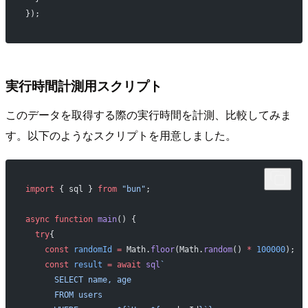
});
実行時間計測用スクリプト
このデータを取得する際の実行時間を計測、比較してみま
す。以下のようなスクリプトを用意しました。
import
 { sql } 
from
 "bun"
;
async
 function
 main
() {
  try
{
    const
 randomId
 =
 Math.
floor
(Math.
random
() 
*
 100000
);
    const
 result
 =
 await
 sql
`
      SELECT name, age
      FROM users