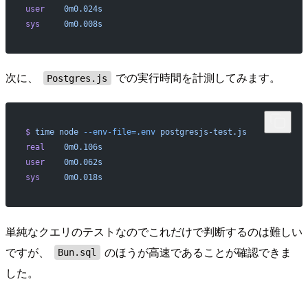
user
    0m0.024s
sys
     0m0.008s
次に、
での実行時間を計測してみます。
Postgres.js
$
 time
 node
 --env-file=.env
 postgresjs-test.js
real
    0m0.106s
user
    0m0.062s
sys
     0m0.018s
単純なクエリのテストなのでこれだけで判断するのは難しい
ですが、
のほうが高速であることが確認できま
Bun.sql
した。