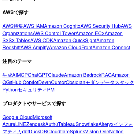
AWSで探す
AWS特集
AWS IAM
Amazon Cognito
AWS Security Hub
AWS
Organizations
AWS Control Tower
Amazon EC2
Amazon
S3
S3 Tables
AWS CDK
Amazon QuickSight
Amazon
Redshift
AWS Amplify
Amazon CloudFront
Amazon Connect
注目のテーマ
生成AI
MCP
ChatGPT
Claude
Amazon Bedrock
RAG
Amazon
Q
GitHub Copilot
Devin
Cursor
Obsidian
モダンデータスタック
Python
セキュリティ
PM
プロダクトやサービスで探す
Google Cloud
Microsoft
Azure
LINE
Zendesk
Auth0
Tableau
Snowflake
Alteryx
インフォ
マティカ
dbt
DuckDB
Cloudflare
Splunk
Vision One
Notion