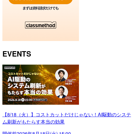
EVENTS
【8/18（火）】コストカットだけじゃない！AI駆動のシステ
ム刷新がもたらす本当の効果
開催前
2026年8月18日(火) 15:00