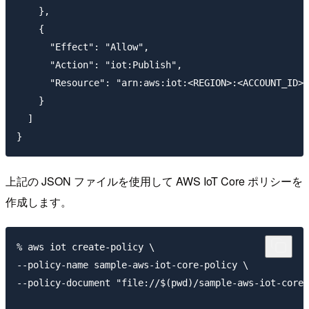
    },

    {

      "Effect": "Allow",

      "Action": "iot:Publish",

      "Resource": "arn:aws:iot:<REGION>:<ACCOUNT_ID>:
    }

  ]

上記の JSON ファイルを使用して AWS IoT Core ポリシーを
作成します。
% aws iot create-policy \

--policy-name sample-aws-iot-core-policy \

--policy-document "file://$(pwd)/sample-aws-iot-core-