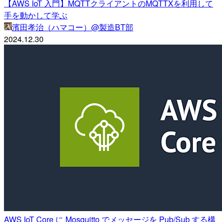
【AWS IoT 入門】MQTTクライアントのMQTTXを利用して
手を動かして学ぶ
濱田孝治（ハマコー）@製造BT部
2024.12.30
AWS IoT Core に Mosquitto でメッセージを Pub/Sub する構