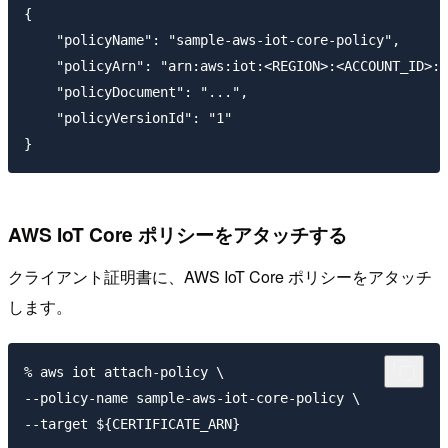
{

    "policyName": "sample-aws-iot-core-policy",

    "policyArn": "arn:aws:iot:<REGION>:<ACCOUNT_ID>:p
    "policyDocument": "...",

    "policyVersionId": "1"

AWS IoT Core ポリシーをアタッチする
クライアント証明書に、AWS IoT Core ポリシーをアタッチ
します。
% aws iot attach-policy \

--policy-name sample-aws-iot-core-policy \
