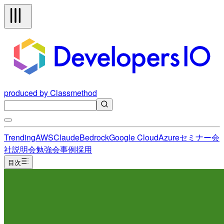
produced by Classmethod
Trending
AWS
Claude
Bedrock
Google Cloud
Azure
セミナー
会
社説明会
勉強会
事例
採用
目次