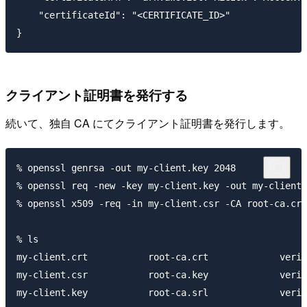
    "certificateId": "<CERTIFICATE_ID>"

クライアント証明書を発行する
続いて、独自 CA にてクライアント証明書を発行します。
% openssl genrsa -out my-client.key 2048

% openssl req -new -key my-client.key -out my-client.
% openssl x509 -req -in my-client.csr -CA root-ca.crt
% ls

my-client.crt		root-ca.crt		verification-cert.crt

my-client.csr		root-ca.key		verification-cert.csr
