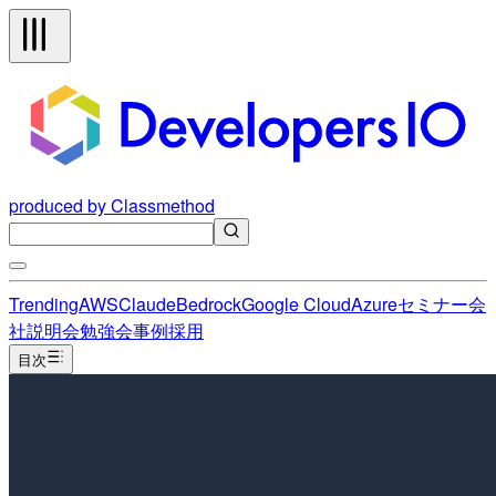
produced by Classmethod
Trending
AWS
Claude
Bedrock
Google Cloud
Azure
セミナー
会
社説明会
勉強会
事例
採用
目次