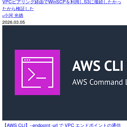
VPCピアリング経由でWinSCPを利用しS3に接続したかっ
たから検証した
小河 光徳
o
2026.03.05
【AWS CLI】--endpoint -url で VPC エンドポイントの通信