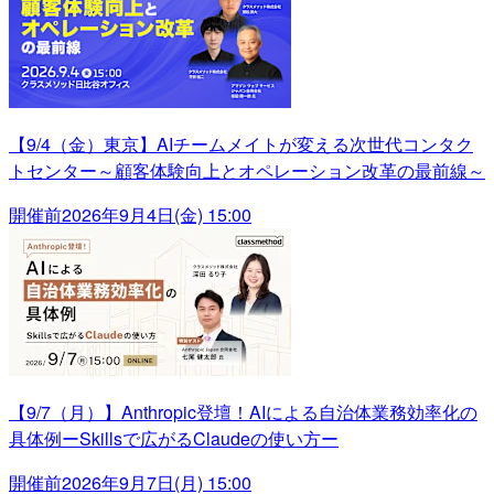
【9/4（金）東京】AIチームメイトが変える次世代コンタク
トセンター～顧客体験向上とオペレーション改革の最前線～
開催前
2026年9月4日(金) 15:00
【9/7（月）】Anthropic登壇！AIによる自治体業務効率化の
具体例ーSkillsで広がるClaudeの使い方ー
開催前
2026年9月7日(月) 15:00