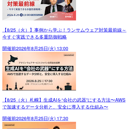
【8/25（火）】事例から学ぶ！ランサムウェア対策最前線～
今すぐ実践できる多重防御戦略
開催前
2026年8月25日(火) 13:00
【8/25（火）札幌】生成AIを“会社の武器”にする方法〜AWS
で加速するデータ分析と、安全に導入する仕組み〜
開催前
2026年8月25日(火) 17:30