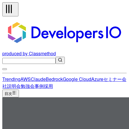
produced by Classmethod
Trending
AWS
Claude
Bedrock
Google Cloud
Azure
セミナー
会
社説明会
勉強会
事例
採用
目次