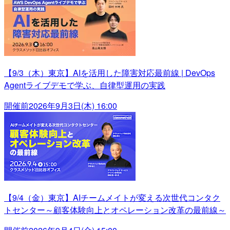
【9/3（木）東京】AIを活用した障害対応最前線 | DevOps
Agentライブデモで学ぶ、自律型運用の実践
開催前
2026年9月3日(木) 16:00
【9/4（金）東京】AIチームメイトが変える次世代コンタク
トセンター～顧客体験向上とオペレーション改革の最前線～