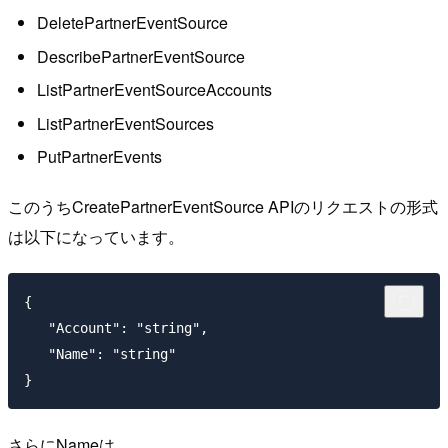
DeletePartnerEventSource
DescribePartnerEventSource
ListPartnerEventSourceAccounts
ListPartnerEventSources
PutPartnerEvents
このうちCreatePartnerEventSource APIのリクエストの形式
は以下になっています。
{

   "Account": "string",

   "Name": "string"

さらにNameは