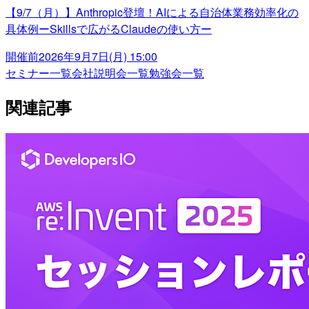
【9/7（月）】Anthropic登壇！AIによる自治体業務効率化の
具体例ーSkillsで広がるClaudeの使い方ー
開催前
2026年9月7日(月) 15:00
セミナー一覧
会社説明会一覧
勉強会一覧
関連記事