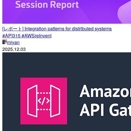
[レポート] Integration patterns for distributed systems
#API315 #AWSreInvent
miyan
2025.12.03