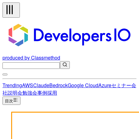
produced by Classmethod
Trending
AWS
Claude
Bedrock
Google Cloud
Azure
セミナー
会
社説明会
勉強会
事例
採用
目次