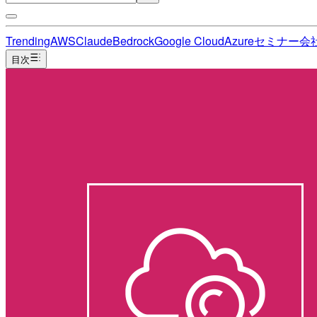
Trending
AWS
Claude
Bedrock
Google Cloud
Azure
セミナー
会
目次