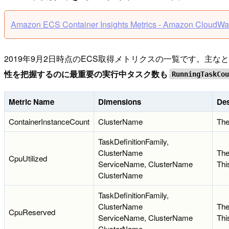
Amazon ECS Container Insights Metrics - Amazon CloudWa
2019年9月2日時点のECS取得メトリクスの一覧です。主
性を把握するのに最重要の実行中タスク数も
RunningTaskCo
Metric Name
Dimensions
Des
ContainerInstanceCount
ClusterName
The
TaskDefinitionFamily,
ClusterName
The
CpuUtilized
ServiceName, ClusterName
Thi
ClusterName
TaskDefinitionFamily,
ClusterName
The
CpuReserved
ServiceName, ClusterName
Thi
ClusterName