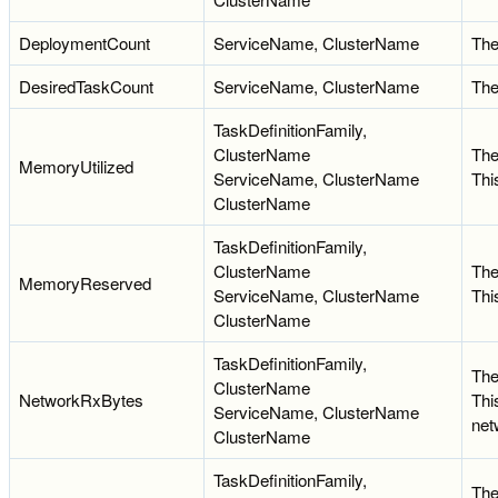
DeploymentCount
ServiceName, ClusterName
The
DesiredTaskCount
ServiceName, ClusterName
The
TaskDefinitionFamily,
ClusterName
The
MemoryUtilized
ServiceName, ClusterName
Thi
ClusterName
TaskDefinitionFamily,
ClusterName
The
MemoryReserved
ServiceName, ClusterName
Thi
ClusterName
TaskDefinitionFamily,
The
ClusterName
NetworkRxBytes
Thi
ServiceName, ClusterName
net
ClusterName
TaskDefinitionFamily,
The