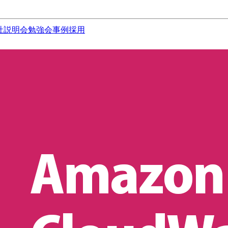
社説明会
勉強会
事例
採用