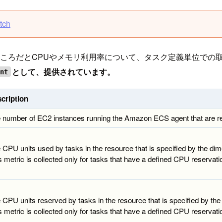
tch
なところだとCPUやメモリ利用率について、タスク定義単位で
として、提供されています。
unt
cription
 number of EC2 instances running the Amazon ECS agent that are regi
 CPU units used by tasks in the resource that is specified by the dime
s metric is collected only for tasks that have a defined CPU reservation
 CPU units reserved by tasks in the resource that is specified by the
s metric is collected only for tasks that have a defined CPU reservation