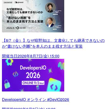
【8/7（金）】なぜ暗黙知は、文書化しても継承できないの
か"書けない判断"を本人のまま残す方法と実装
開催当日
2026年8月7日(金) 15:00
DevelopersIO オンライン #DevIO2026