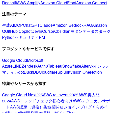
Redshift
AWS Amplify
Amazon CloudFront
Amazon Connect
注目のテーマ
生成AI
MCP
ChatGPT
Claude
Amazon Bedrock
RAG
Amazon
Q
GitHub Copilot
Devin
Cursor
Obsidian
モダンデータスタック
Python
セキュリティ
PM
プロダクトやサービスで探す
Google Cloud
Microsoft
Azure
LINE
Zendesk
Auth0
Tableau
Snowflake
Alteryx
インフォ
マティカ
dbt
DuckDB
Cloudflare
Splunk
Vision One
Notion
特集やシリーズから探す
Google Cloud Next ’25
AWS re:Invent 2025
AWS再入門
2024
AWSトレンドチェック
初心者向け
AWSテクニカルサポ
ート
AWS認定（資格）
製造業関連
ジョインブログ
くらめそ
の情シス
組織開発室の活動
デザイン
Thai