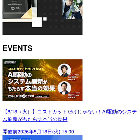
EVENTS
【8/18（火）】コストカットだけじゃない！AI駆動のシステ
ム刷新がもたらす本当の効果
開催前
2026年8月18日(火) 15:00