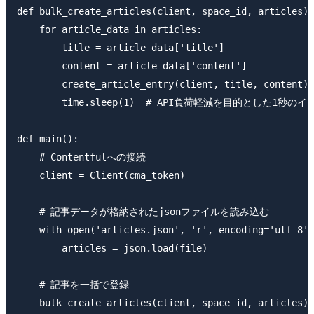
def bulk_create_articles(client, space_id, articles):

    for article_data in articles:

        title = article_data['title']

        content = article_data['content']

        create_article_entry(client, title, content)

        time.sleep(1)  # API負荷軽減を目的とした1秒のイ
def main():

    # Contentfulへの接続

    client = Client(cma_token)

    # 記事データが格納されたjsonファイルを読み込む

    with open('articles.json', 'r', encoding='utf-8')
        articles = json.load(file)

    # 記事を一括で登録

    bulk_create_articles(client, space_id, articles)
