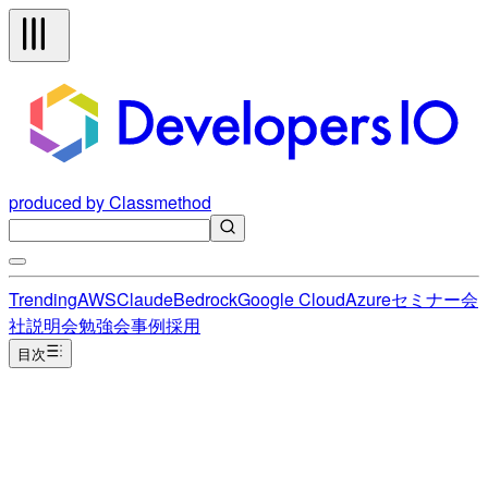
produced by Classmethod
Trending
AWS
Claude
Bedrock
Google Cloud
Azure
セミナー
会
社説明会
勉強会
事例
採用
目次