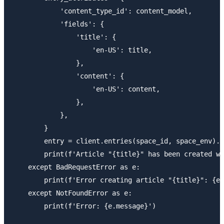
            'content_type_id': content_model,

            'fields': {

                'title': {

                    'en-US': title,

                },

                'content': {

                    'en-US': content,

                },

            },

        }

        entry = client.entries(space_id, space_env).c
        print(f'Article "{title}" has been created wi
    except BadRequestError as e:

        print(f'Error creating article "{title}": {e.
    except NotFoundError as e:

        print(f'Error: {e.message}')
