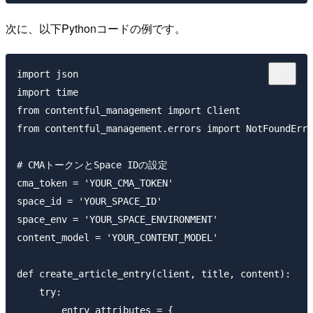
次に、以下Pythonコードの例です。
import json

import time

from contentful_management import Client

from contentful_management.errors import Not
# CMAトークンとSpace IDの設定

cma_token = 'YOUR_CMA_TOKEN'

space_id = 'YOUR_SPACE_ID'

space_env = 'YOUR_SPACE_ENVIRONMENT'

content_model = 'YOUR_CONTENT_MODEL'

def create_article_entry(client, title, content):

    try:

        entry_attributes = {
