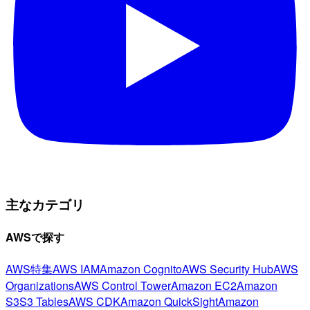
主なカテゴリ
AWSで探す
AWS特集
AWS IAM
Amazon Cognito
AWS Security Hub
AWS
Organizations
AWS Control Tower
Amazon EC2
Amazon
S3
S3 Tables
AWS CDK
Amazon QuickSight
Amazon