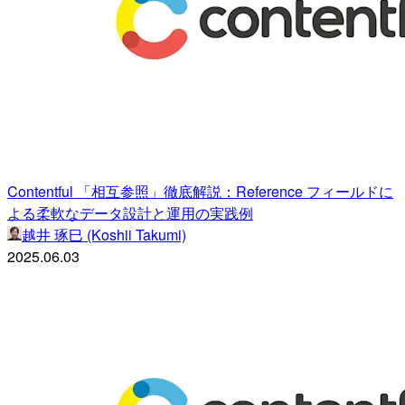
Contentful 「相互参照」徹底解説：Reference フィールドに
よる柔軟なデータ設計と運用の実践例
越井 琢巳 (Koshii Takumi)
2025.06.03