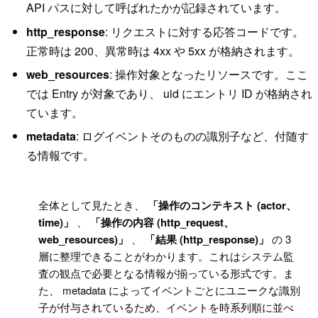
API パスに対して呼ばれたかが記録されています。
http_response
: リクエストに対する応答コードです。
正常時は 200、異常時は 4xx や 5xx が格納されます。
web_resources
: 操作対象となったリソースです。ここ
では Entry が対象であり、 uid にエントリ ID が格納され
ています。
metadata
: ログイベントそのものの識別子など、付随す
る情報です。
!
全体として見たとき、
「操作のコンテキスト (actor、
time)」
、
「操作の内容 (http_request、
web_resources)」
、
「結果 (http_response)」
の 3
層に整理できることがわかります。これはシステム監
査の観点で必要となる情報が揃っている形式です。ま
た、 metadata によってイベントごとにユニークな識別
子が付与されているため、イベントを時系列順に並べ