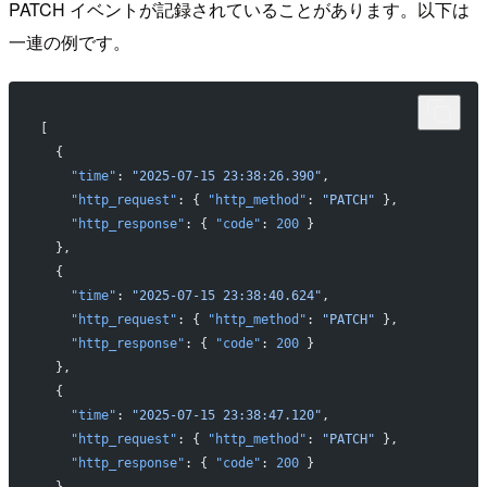
PATCH イベントが記録されていることがあります。以下は
一連の例です。
[
  {
    "time"
: 
"2025-07-15 23:38:26.390"
,
    "http_request"
: { 
"http_method"
: 
"PATCH"
 },
    "http_response"
: { 
"code"
: 
200
 }
  },
  {
    "time"
: 
"2025-07-15 23:38:40.624"
,
    "http_request"
: { 
"http_method"
: 
"PATCH"
 },
    "http_response"
: { 
"code"
: 
200
 }
  },
  {
    "time"
: 
"2025-07-15 23:38:47.120"
,
    "http_request"
: { 
"http_method"
: 
"PATCH"
 },
    "http_response"
: { 
"code"
: 
200
 }
  }