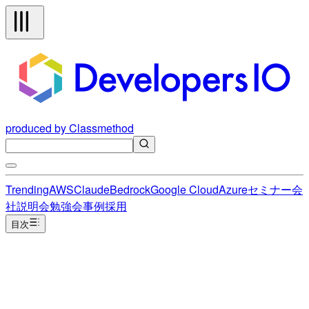
produced by Classmethod
Trending
AWS
Claude
Bedrock
Google Cloud
Azure
セミナー
会
社説明会
勉強会
事例
採用
目次