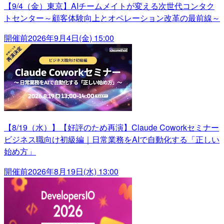
【9/4（金）東京】AIチームメイトが変える次世代コンタク
トセンター～顧客体験向上とオペレーション改革の最前線～
開催前
2026年9月4日(金) 15:00
【8/19（水）】【好評のため再演】Claude Coworkセミナー
ビジネス職向け初級編｜日常業務をAIで自動化する「正しい
始め方」
開催前
2026年8月19日(水) 13:00