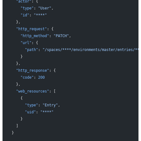
  "actor"
: {
    "type"
: 
"User"
,
    "id"
: 
"****"
  },
  "http_request"
: {
    "http_method"
: 
"PATCH"
,
    "url"
: {
      "path"
: 
"/spaces/****/environments/master/entries/**
    }
  },
  "http_response"
: {
    "code"
: 
200
  },
  "web_resources"
: [
    {
      "type"
: 
"Entry"
,
      "uid"
: 
"****"
    }
  ]
}