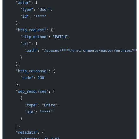
  "actor"
: {
    "type"
: 
"User"
,
    "id"
: 
"****"
  },
  "http_request"
: {
    "http_method"
: 
"PATCH"
,
    "url"
: {
      "path"
: 
"/spaces/****/environments/master/entries/**
    }
  },
  "http_response"
: {
    "code"
: 
200
  },
  "web_resources"
: [
    {
      "type"
: 
"Entry"
,
      "uid"
: 
"****"
    }
  ],
  "metadata"
: {