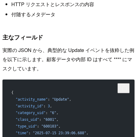
HTTP リクエストとレスポンスの内容
付随するメタデータ
主なフィールド
実際の JSON から、典型的な Update イベントを抜粋した例
を以下に示します。顧客データや内部 ID はすべて **** にマ
スクしています。
{
  "activity_name"
: 
"Update"
,
  "activity_id"
: 
3
,
  "category_uid"
: 
"6"
,
  "class_uid"
: 
"6001"
,
  "type_uid"
: 
"600103"
,
  "time"
: 
"2025-07-15 23:39:06.688"
,