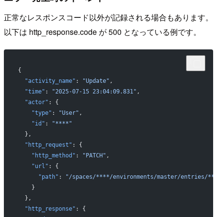
正常なレスポンスコード以外が記録される場合もあります。
以下は http_response.code が 500 となっている例です。
{
  "activity_name"
: 
"Update"
,
  "time"
: 
"2025-07-15 23:04:09.831"
,
  "actor"
: {
    "type"
: 
"User"
,
    "id"
: 
"****"
  },
  "http_request"
: {
    "http_method"
: 
"PATCH"
,
    "url"
: {
      "path"
: 
"/spaces/****/environments/master/entries/**
    }
  },
  "http_response"
: {