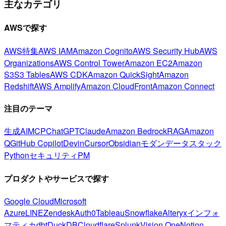
主なカテゴリ
AWSで探す
AWS特集
AWS IAM
Amazon Cognito
AWS Security Hub
AWS
Organizations
AWS Control Tower
Amazon EC2
Amazon
S3
S3 Tables
AWS CDK
Amazon QuickSight
Amazon
Redshift
AWS Amplify
Amazon CloudFront
Amazon Connect
注目のテーマ
生成AI
MCP
ChatGPT
Claude
Amazon Bedrock
RAG
Amazon
Q
GitHub Copilot
Devin
Cursor
Obsidian
モダンデータスタック
Python
セキュリティ
PM
プロダクトやサービスで探す
Google Cloud
Microsoft
Azure
LINE
Zendesk
Auth0
Tableau
Snowflake
Alteryx
インフォ
マティカ
dbt
DuckDB
Cloudflare
Splunk
Vision One
Notion