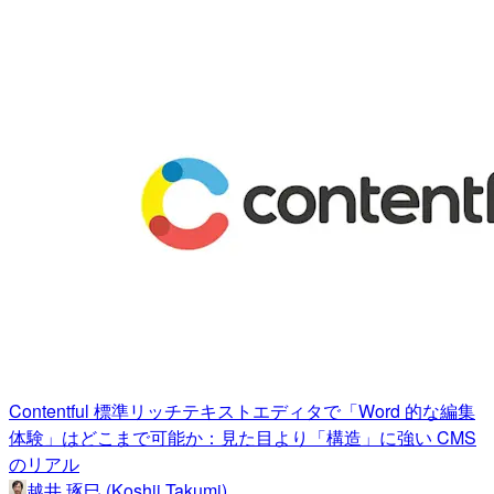
Contentful 標準リッチテキストエディタで「Word 的な編集
体験」はどこまで可能か：見た目より「構造」に強い CMS
のリアル
越井 琢巳 (Koshii Takumi)