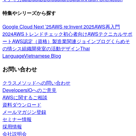
特集やシリーズから探す
Google Cloud Next ’25
AWS re:Invent 2025
AWS再入門
2024
AWSトレンドチェック
初心者向け
AWSテクニカルサポ
ート
AWS認定（資格）
製造業関連
ジョインブログ
くらめそ
の情シス
組織開発室の活動
デザイン
Thai
Language
Vietnamese Blog
お問い合わせ
クラスメソッドへの問い合わせ
DevelopersIOへのご意見
AWSに関するご相談
資料ダウンロード
メールマガジン登録
セミナー情報
採用情報
会社説明会