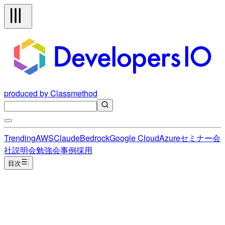
produced by Classmethod
Trending
AWS
Claude
Bedrock
Google Cloud
Azure
セミナー
会
社説明会
勉強会
事例
採用
目次