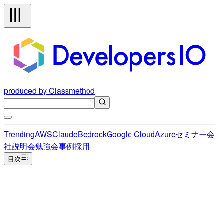
produced by Classmethod
Trending
AWS
Claude
Bedrock
Google Cloud
Azure
セミナー
会
社説明会
勉強会
事例
採用
目次